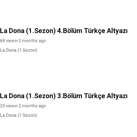
La Dona (1.Sezon) 4.Bölüm Türkçe Altyazı
68 views
•
2 months ago
La Dona (1.Sezon)
La Dona (1.Sezon) 3.Bölüm Türkçe Altyazı
33 views
•
2 months ago
La Dona (1.Sezon)