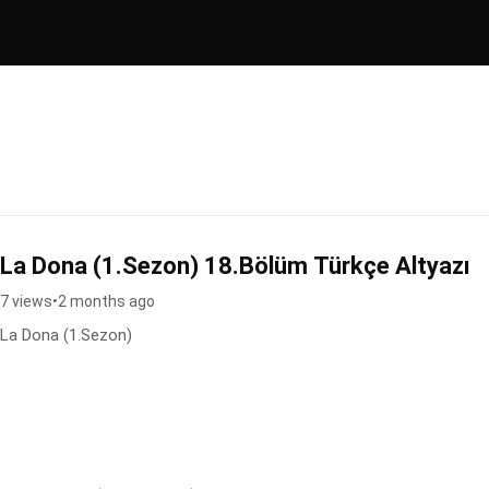
La Dona (1.Sezon) 18.Bölüm Türkçe Altyazı
7 views
•
2 months ago
La Dona (1.Sezon)