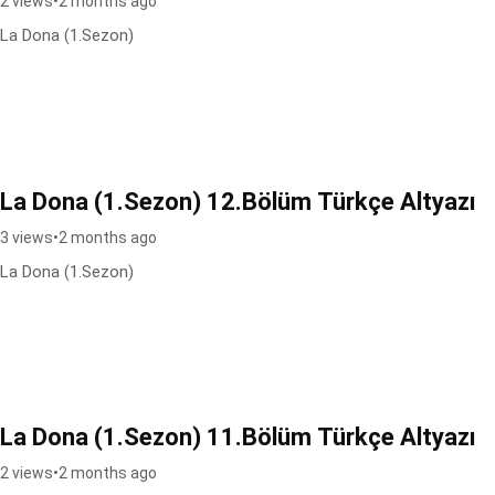
2 views
•
2 months ago
La Dona (1.Sezon)
La Dona (1.Sezon) 12.Bölüm Türkçe Altyazı
3 views
•
2 months ago
La Dona (1.Sezon)
La Dona (1.Sezon) 11.Bölüm Türkçe Altyazı
2 views
•
2 months ago