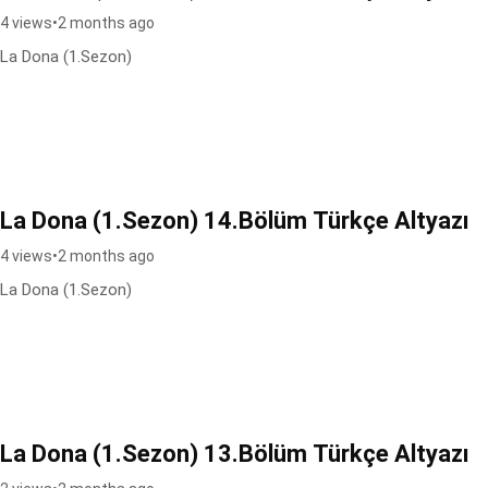
4 views
•
2 months ago
La Dona (1.Sezon)
La Dona (1.Sezon) 14.Bölüm Türkçe Altyazı
4 views
•
2 months ago
La Dona (1.Sezon)
La Dona (1.Sezon) 13.Bölüm Türkçe Altyazı