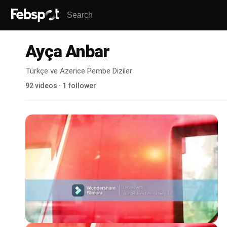
Ayça Anbar
Türkçe ve Azerice Pembe Diziler
92 videos · 1 follower