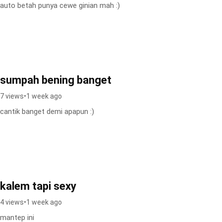
auto betah punya cewe ginian mah :)
sumpah bening banget
7 views
•
1 week ago
cantik banget demi apapun :)
kalem tapi sexy
4 views
•
1 week ago
mantep ini