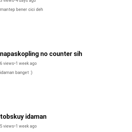
3 views
•
4 days ago
mantep bener cici deh
napaskopling no counter sih
6 views
•
1 week ago
idaman banget :)
tobskuy idaman
5 views
•
1 week ago