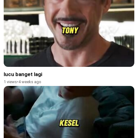
lucu banget lagi
1 views
•
4 weeks ago