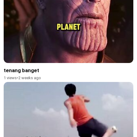
tenang banget
1 views
•
2 weeks ago