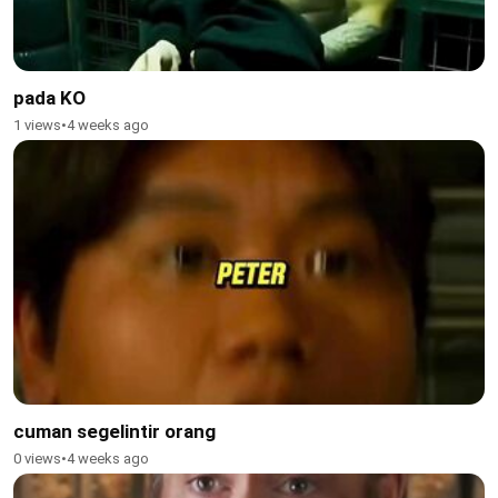
pada KO
1 views
•
4 weeks ago
cuman segelintir orang
0 views
•
4 weeks ago