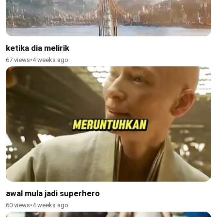
ketika dia melirik
67 views
•
4 weeks ago
awal mula jadi superhero
60 views
•
4 weeks ago