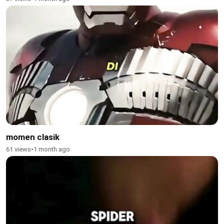
momen clasik
61 views
•
1 month ago