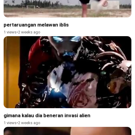
pertaruangan melawan iblis
1 views
•
2 weeks ago
gimana kalau dia beneran invasi alien
1 views
•
2 weeks ago