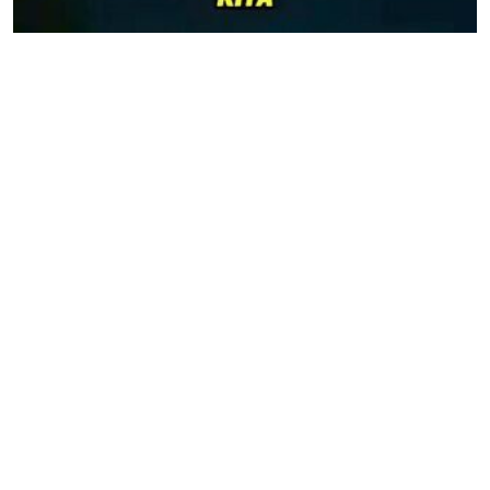
malah konpoi
34 views
•
1 month ago
ini sih