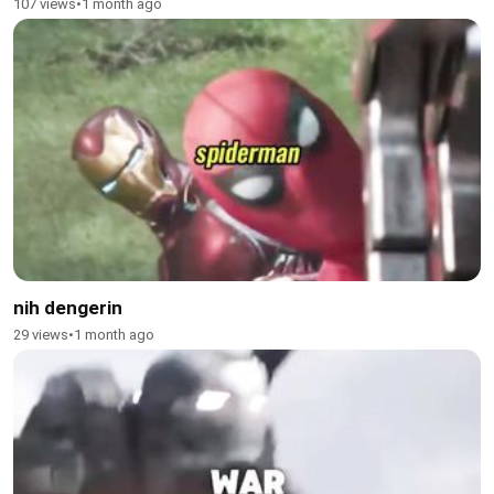
107 views
•
1 month ago
nih dengerin
29 views
•
1 month ago