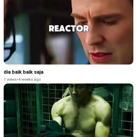
dia baik baik saja
1 views
•
4 weeks ago