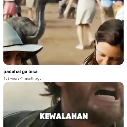
padahal ga bisa
153 views
•
1 month ago