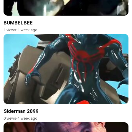
BUMBELBEE
1 views
•
1 week ago
Siderman 2099
0 views
•
1 week ago