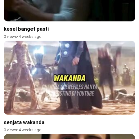
kesel banget pasti
0 views
•
4 weeks ago
senjata wakanda
0 views
•
4 weeks ago