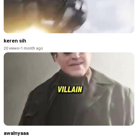
keren sih
20 views
•
1 month ago
awalnyaaa