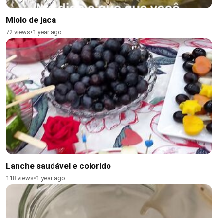
Miolo de jaca
72 views
•
1 year ago
Lanche saudável e colorido
118 views
•
1 year ago