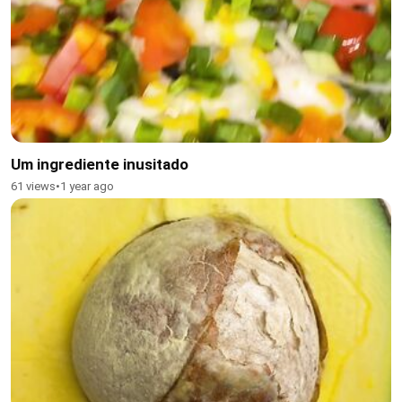
Um ingrediente inusitado
61 views
•
1 year ago