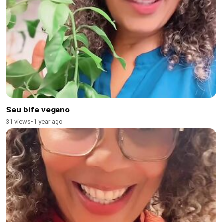
Seu bife vegano
31 views
•
1 year ago