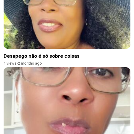
Desapego não é só sobre coisas
1 views
•
2 months ago