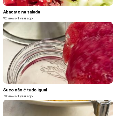
Abacate na salada
92 views
•
1 year ago
Suco não é tudo igual
79 views
•
1 year ago