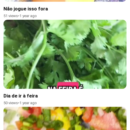
Não jogue isso fora
51 views
•
1 year ago
Dia de ir à feira
50 views
•
1 year ago