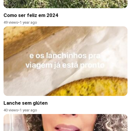
Como ser feliz em 2024
49 views
•
1 year ago
Lanche sem glúten
40 views
•
1 year ago