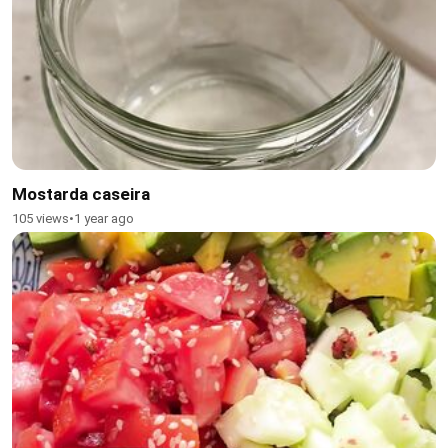
Mostarda caseira
105 views
•
1 year ago