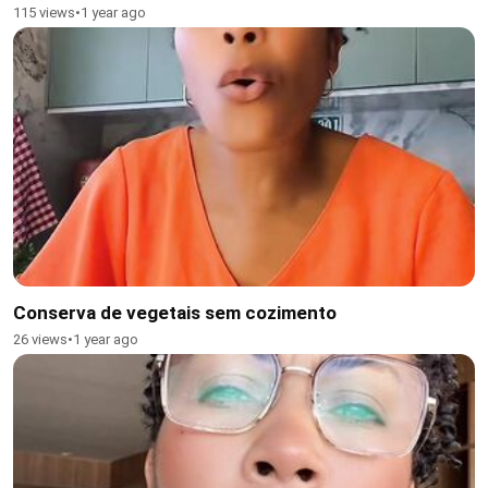
115 views
•
1 year ago
Conserva de vegetais sem cozimento
26 views
•
1 year ago