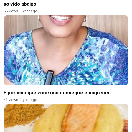
ao vido abaixo
66 views
•
1 year ago
É por isso que você não consegue emagrecer.
41 views
•
1 year ago