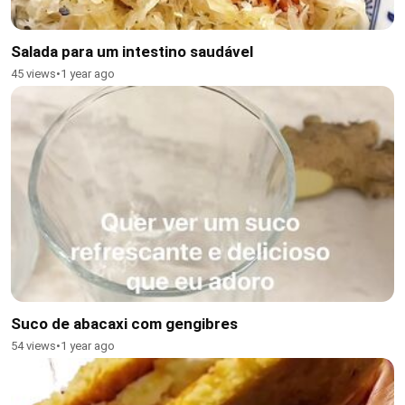
Salada para um intestino saudável
45 views
•
1 year ago
Suco de abacaxi com gengibres
54 views
•
1 year ago