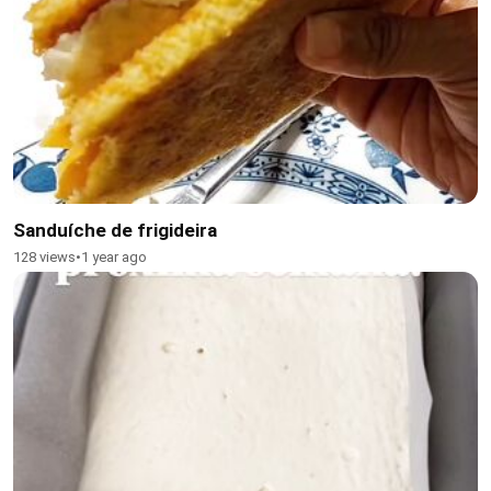
Sanduíche de frigideira
128 views
•
1 year ago