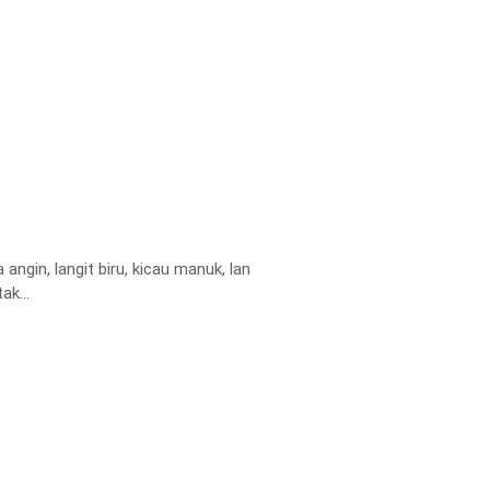
angin, langit biru, kicau manuk, lan
ricik banyu pengin tak...