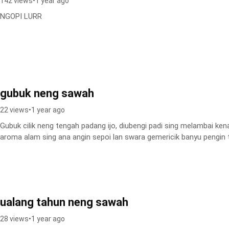
142 views
•
1 year ago
NGOPI LURR
gubuk neng sawah
22 views
•
1 year ago
Gubuk cilik neng tengah padang ijo, diubengi padi sing melambai kena 
aroma alam sing ana angin sepoi lan swara geme
ualang tahun neng sawah
28 views
•
1 year ago