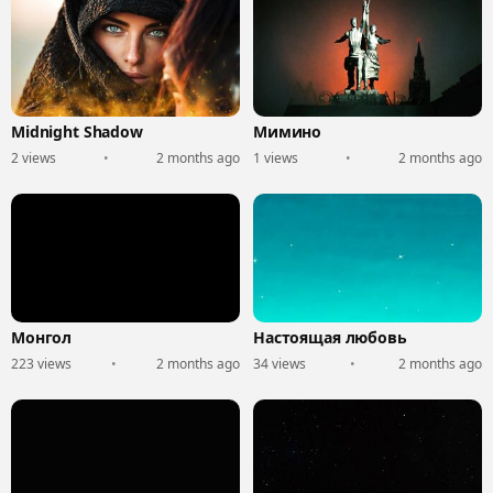
Midnight Shadow
Мимино
2 views
•
2 months ago
1 views
•
2 months ago
Монгол
Настоящая любовь
223 views
•
2 months ago
34 views
•
2 months ago