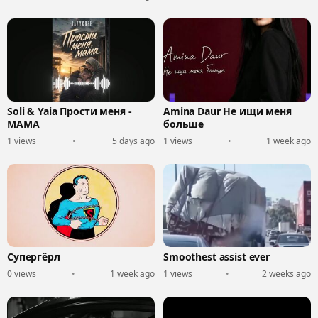
Soli & Yaia Прости меня -
Amina Daur Не ищи меня
МАМА
больше
1 views
•
5 days ago
1 views
•
1 week ago
Супергёрл
Smoothest assist ever
0 views
•
1 week ago
1 views
•
2 weeks ago