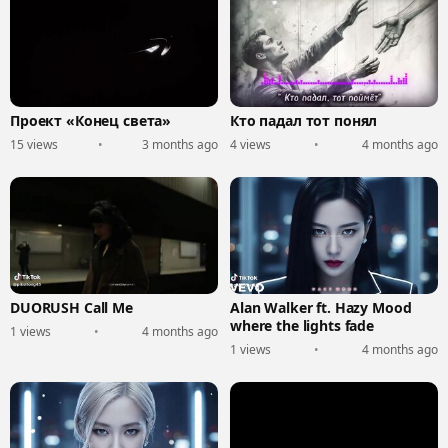
Проект «Конец света»
Кто падал тот понял
15 views
•
3 months ago
4 views
•
4 months ago
DUORUSH Call Me
Alan Walker ft. Hazy Mood
where the lights fade
1 views
•
4 months ago
1 views
•
4 months ago