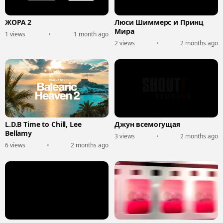
ЖОРА 2
Люси Шиммерс и Принц
Мира
1 views
•
1 month ago
2 views
•
2 months ago
L.D.B Time to Chill, Lee
Джун всемогущая
Bellamy
3 views
•
2 months ago
6 views
•
2 months ago