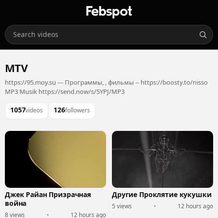
MTV
https://95.moy.su --- Программы, , фильмы -- https://boosty.to/nisso
MP3 Musik https://send.now/s/5YPJ/MP3
1057
126
videos
followers
Джек Райан Призрачная
Другие Проклятие кукушки
война
5 views
•
12 hours ago
8 views
•
12 hours ago