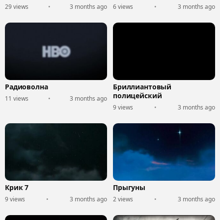
29 views
•
3 months ago
6 views
•
3 months ago
Радиоволна
Бриллиантовый
полицейский
11 views
•
3 months ago
9 views
•
3 months ago
Крик 7
Прыгуны
9 views
•
3 months ago
2 views
•
3 months ago