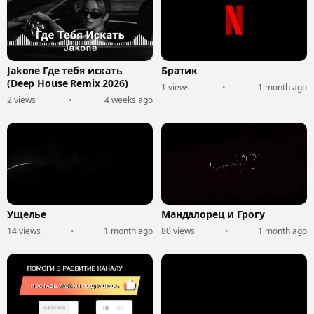
Jakone Где тебя искать
Братик
(Deep House Remix 2026)
1 views
•
1 month ago
2 views
•
4 weeks ago
Ущелье
Мандалорец и Грогу
14 views
•
1 month ago
80 views
•
1 month ago