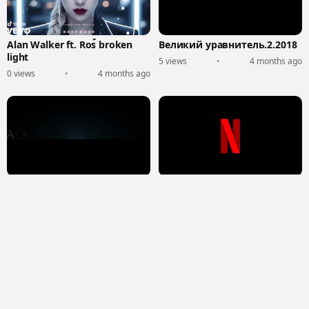
Alan Walker ft. Ros้ broken
Великий уравнитель.2.2018
light
5 views
•
4 months ago
0 views
•
4 months ago
Одна ночь в Бангкоке
Острые козырьки:
Бессмертный человек
3 views
•
4 months ago
0 views
•
4 months ago