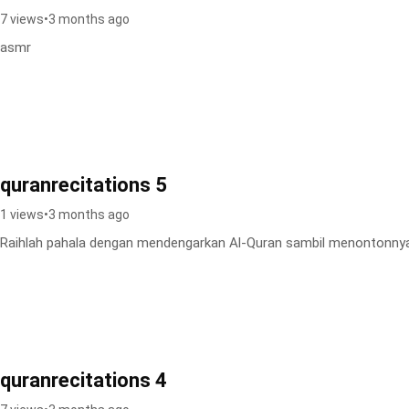
7 views
•
3 months ago
asmr
quranrecitations 5
1 views
•
3 months ago
Raihlah pahala dengan mendengarkan Al-Quran sambil menontonn
quranrecitations 4