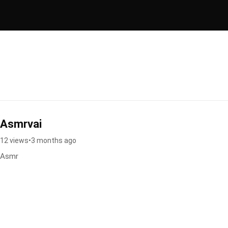
Asmrvai
12 views
•
3 months ago
Asmr