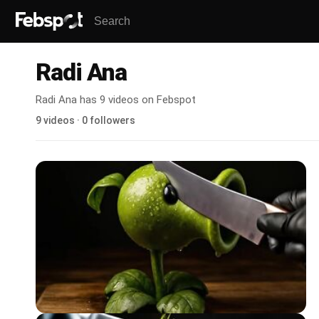
Radi Ana
Radi Ana has 9 videos on Febspot
9 videos · 0 followers