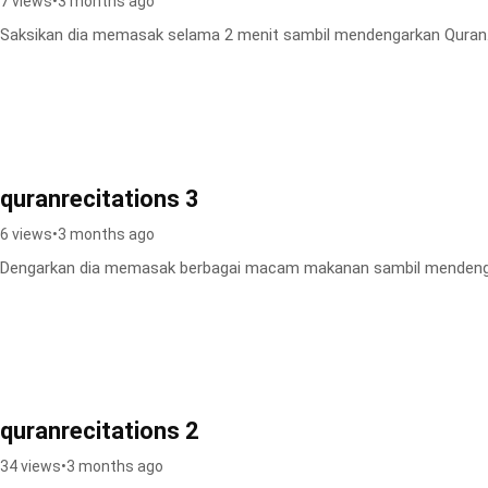
7 views
•
3 months ago
Saksikan dia memasak selama 2 menit sambil mendengarkan Quran
quranrecitations 3
6 views
•
3 months ago
Dengarkan dia memasak berbagai macam makanan sambil mendeng
quranrecitations 2
34 views
•
3 months ago