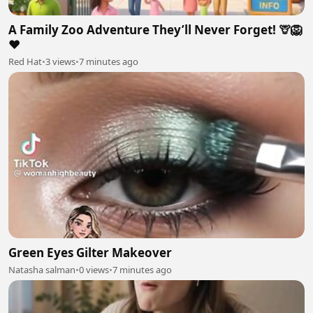
A Family Zoo Adventure They’ll Never Forget! 🦒🦁
❤️
Red Hat
•
3 views
•
7 minutes ago
Green Eyes Gilter Makeover
Natasha salman
•
0 views
•
7 minutes ago