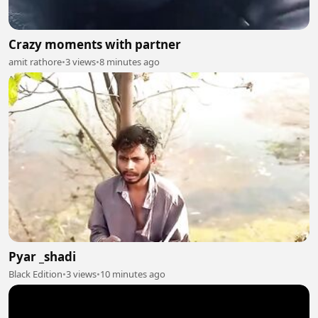
Crazy moments with partner
amit rathore
•
3 views
•
8 minutes ago
Pyar _shadi
Black Edition
•
3 views
•
10 minutes ago