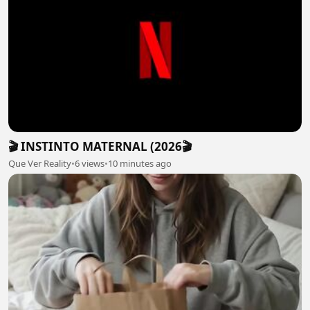
🎬 INSTINTO MATERNAL (2026🎬
Que Ver Reality
•
6 views
•
10 minutes ago