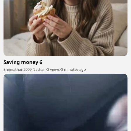
Saving money 6
Sheinathan2009 Nathan
•
3 views
•
8 minutes ago