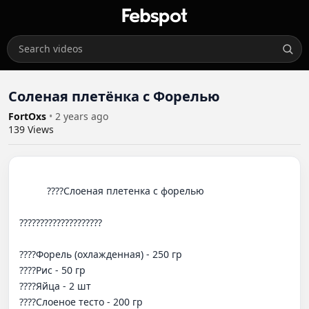
Соленая плетёнка с Форелью
FortOxs
•
2 years ago
139
Views
          ????Слоеная плетенка с форелью

????????????????????

????Форель (охлажденная) - 250 гр

????Рис - 50 гр

????Яйца - 2 шт

????Слоеное тесто - 200 гр
