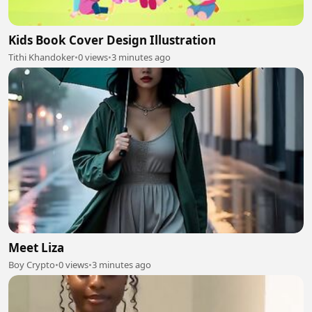
Kids Book Cover Design Illustration
Tithi Khandoker
•
0 views
•
3 minutes ago
Meet Liza
Boy Crypto
•
0 views
•
3 minutes ago