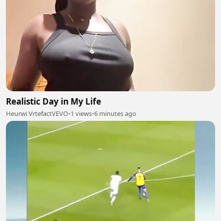
Realistic Day in My Life
Heurwi VrtefactVEVO
•
1 views
•
6 minutes ago