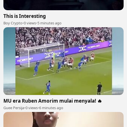
This is Interesting
Boy Crypto
•
0 views
•
5 minutes ago
MU era Ruben Amorim mulai menyala! 🔥
Guee Persija
•
0 views
•
6 minutes ago