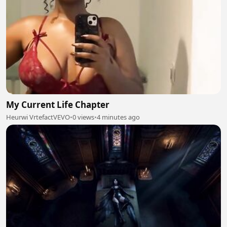
My Current Life Chapter
Heurwi VrtefactVEVO
•
0 views
•
4 minutes ago