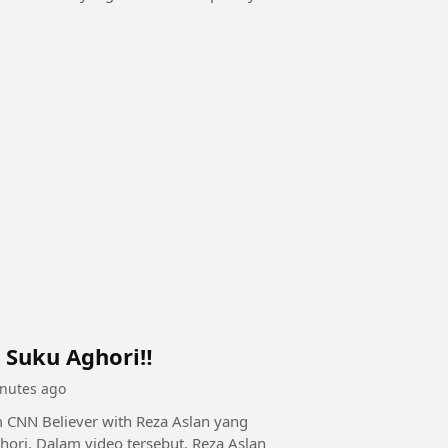
Suku Aghori‼️
nutes ago
m CNN Believer with Reza Aslan yang
ori. Dalam video tersebut, Reza Aslan