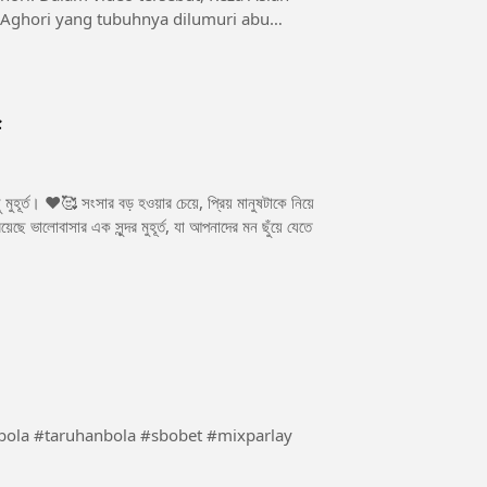
Aghori yang tubuhnya dilumuri abu
মুহূর্ত। ❤️🥰 সংসার বড় হওয়ার চেয়ে, প্রিয় মানুষটাকে নিয়ে
ছে ভালোবাসার এক সুন্দর মুহূর্ত, যা আপনাদের মন ছুঁয়ে যেতে