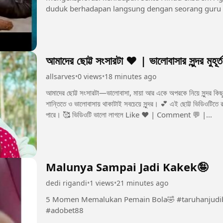
duduk berhadapan langsung dengan seorang guru 
kremasi, menciptakan suasana yang intens dan...
আমাদের ছোট্ট সংসারটা ❤️ | ভালোবাসার সুন্দর মুহূর্ত
allsarves
•
0 views
•
18 minutes ago
আমাদের ছোট্ট সংসারটা—ভালোবাসা, মায়া আর একে অপরকে নিয়ে সুন্দর কিছু 
শান্তিতে ও ভালোবাসায় থাকাটাই সবচেয়ে সুন্দর। 💕 এই ছোট্ট ভিডিওটিতে রয়ে
পারে। 🥰 ভিডিওটি ভালো লাগলে Like ❤️ | Comment 💬 |...
Malunya Sampai Jadi Kakek🤪
dedi rigandi
•
1 views
•
21 minutes ago
5 Momen Memalukan Pemain Bola🤣 #taruhanjudibola #taruhanbola #sbobet #mixparlay
#adobet88