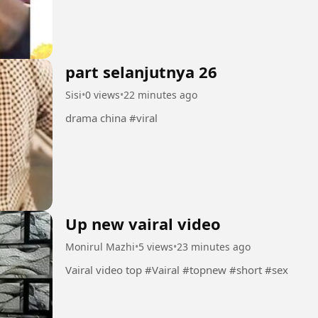
part selanjutnya 26
Sisi
•
0 views
•
22 minutes ago
drama china #viral
Up new vairal video
Monirul Mazhi
•
5 views
•
23 minutes ago
Vairal video top #Vairal #topnew #short #sex