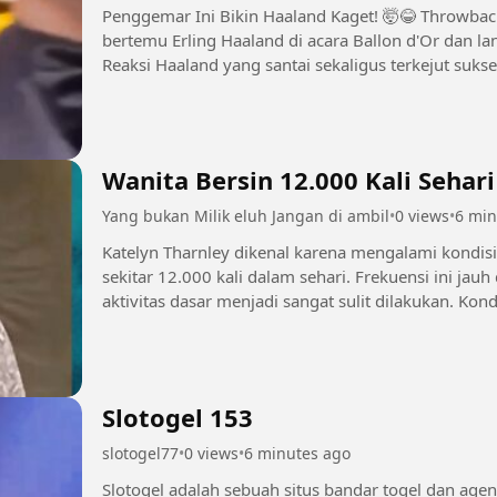
Penggemar Ini Bikin Haaland Kaget! 🤯😂 Throwback ke momen saat seorang penggemar
bertemu Erling Haaland di acara Ballon d'Or dan l
Reaksi Haaland yang santai sekaligus terkejut s
ini kembali viral. Siapa yang...
Wanita Bersin 12.000 Kali Sehari 
Yang bukan Milik eluh Jangan di ambil
•
0 views
•
6 min
Katelyn Tharnley dikenal karena mengalami kondisi
sekitar 12.000 kali dalam sehari. Frekuensi ini jau
aktivitas dasar menjadi sangat sulit dilakukan. Kondisi tersebut berdampak langsung pada
kehidupan sehari-harinya....
Slotogel 153
slotogel77
•
0 views
•
6 minutes ago
Slotogel adalah sebuah situs bandar togel dan agen