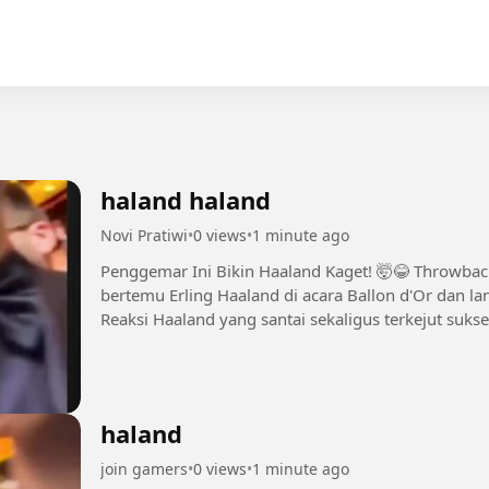
haland haland
Novi Pratiwi
•
0 views
•
1 minute ago
Penggemar Ini Bikin Haaland Kaget! 🤯😂 Throwback ke momen saat seorang penggemar
bertemu Erling Haaland di acara Ballon d'Or dan l
Reaksi Haaland yang santai sekaligus terkejut s
ini kembali viral. Siapa yang...
haland
join gamers
•
0 views
•
1 minute ago