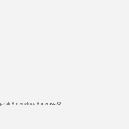
me/biarrame #videolucu #ngakak #memelucu #tigerasia88