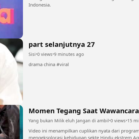
Indonesia.
part selanjutnya 27
Sisi
•
0 views
•
9 minutes ago
drama china #viral
Momen Tegang Saat Wawancara 
Yang bukan Milik eluh Jangan di ambil
•
0 views
•
15 mi
Video ini menampilkan cuplikan nyata dari progra
mengeksplorasi kehidupan sekte Hindu ekstrem Agh