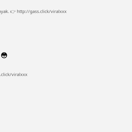
Yang lihat biasanya langsung pengen tahu lebih banyak. 👉 http://gass.click/viralxxx
 😳
a. 👉 http://gass.click/viralxxx