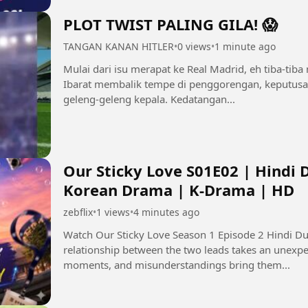
PLOT TWIST PALING GILA! 😱
TANGAN KANAN HITLER
•
0 views
•
1 minute ago
Mulai dari isu merapat ke Real Madrid, eh tiba-tiba
Ibarat membalik tempe di penggorengan, keputusan
geleng-geleng kepala. Kedatangan...
Our Sticky Love S01E02 | Hindi 
Korean Drama | K-Drama | HD
zebflix
•
1 views
•
4 minutes ago
Watch Our Sticky Love Season 1 Episode 2 Hindi Dubbed in HD. The story
relationship between the two leads takes an unexp
moments, and misunderstandings bring them...