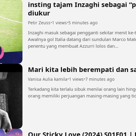
insting tajam Inzaghi sebagai “
diukur
Petir Zeuss
•
1 views
•
5 minutes ago
Inzaghi masuk sebagai pengganti sekitar menit k
Awalnya gol Italia datang dari sundulan Marco Mat
penentu yang membuat Azzurri lolos dan...
Mari kita lebih berempati dan 
Vanisa Aulia kamila
•
1 views
•
7 minutes ago
Terkadang kita terlalu sibuk menilai orang lain hingg
orang memiliki perjuangan masing-masing yang tid
Our Sticky Love (2024) S01E01 | 