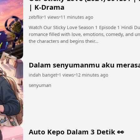
| K-Drama
zebflix
•
1 views
•
11 minutes ago
Watch Our Sticky Love Season 1 Episode 1 Hindi Dubbed in HD. Get ready 
romance filled with love, emotions, comedy, and 
the characters and begins their...
Dalam senyumanmu aku meras
indah banget
•
1 views
•
12 minutes ago
senyuman
Auto Kepo Dalam 3 Detik 👀