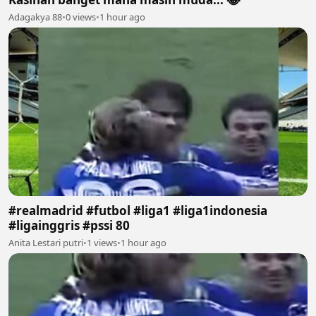
Adagakya 88
•
0 views
•
1 hour ago
#realmadrid #futbol #liga1 #liga1indonesia
#ligainggris #pssi 80
Anita Lestari putri
•
1 views
•
1 hour ago