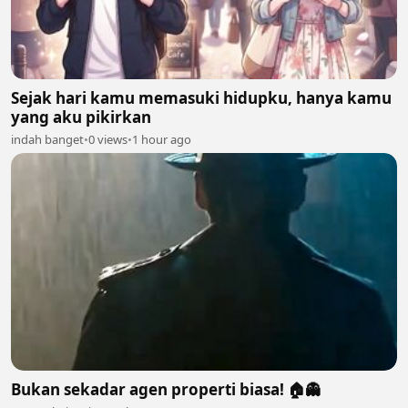
Sejak hari kamu memasuki hidupku, hanya kamu
yang aku pikirkan
indah banget
•
0 views
•
1 hour ago
Bukan sekadar agen properti biasa! 🏠👻