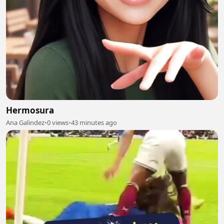
Hermosura
Ana Galindez
•
0 views
•
43 minutes ago