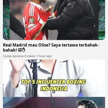
Real Madrid mau Olise? Saya tertawa terbahak-
bahak! 🤣✋
Cecep Apriana
•
0 views
•
1 hour ago