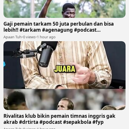
Gaji pemain tarkam 50 juta perbulan dan bisa
lebih!! #tarkam #agenagung #podcast
#sepakbola #fyp
Apaan Tuh
•
0 views
•
1 hour ago
Rivalitas klub bikin pemain timnas inggris gak
akrab #drtirta #podcast #sepakbola #fyp
Apaan Tuh
•
0 views
•
1 hour ago