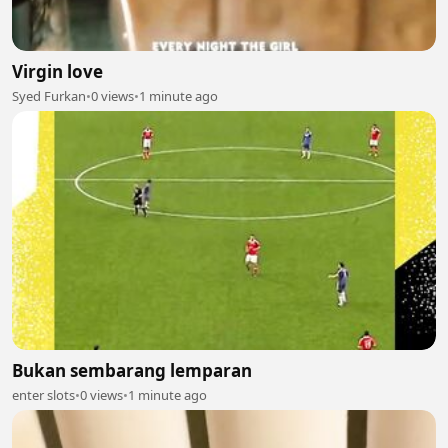
Virgin love
Syed Furkan
•
0 views
•
1 minute ago
Bukan sembarang lemparan
enter slots
•
0 views
•
1 minute ago