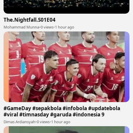
The.Nightfall.S01E04
Mohammad Munna
•
0 views
•
1 hour ago
#GameDay #sepakbola #infobola #updatebola
#viral #timnasday #garuda #indonesia 9
Dimas Ardiansyah
•
0 views
•
1 hour ago