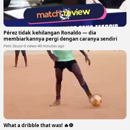
Pérez tidak kehilangan Ronaldo — dia
membiarkannya pergi dengan caranya sendiri
Petir Zeuss
•
0 views
•
49 minutes ago
What a dribble that was! 🔥⚽