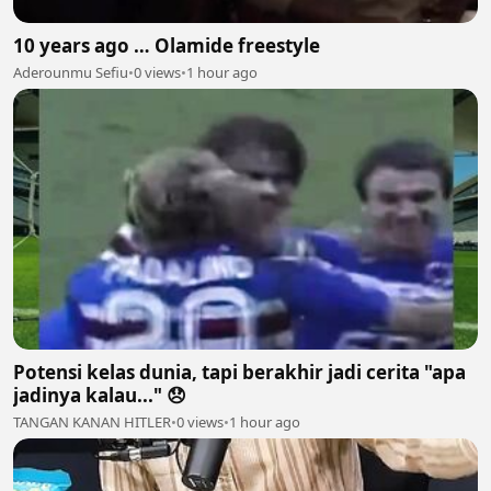
10 years ago … Olamide freestyle
Aderounmu Sefiu
•
0 views
•
1 hour ago
Potensi kelas dunia, tapi berakhir jadi cerita "apa
jadinya kalau..." 😞
TANGAN KANAN HITLER
•
0 views
•
1 hour ago