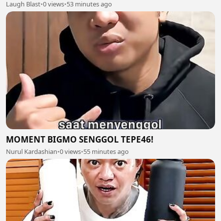
Laugh Blast
•
0 views
•
53 minutes ago
MOMENT BIGMO SENGGOL TEPE46!
Nurul Kardashian
•
0 views
•
55 minutes ago