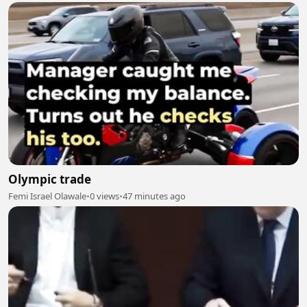
setelah itu
Olympic trade
Femi Israel Olawale
•
0 views
•
47 minutes ago