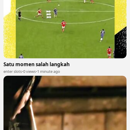
Satu momen salah langkah
enter slots
•
0 views
•
1 minute ago