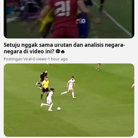
Setuju nggak sama urutan dan analisis negara-
negara di video ini? ⚽🔥
Postingan Viral
•
0 views
•
1 hour ago