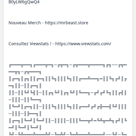
B0yLW6gQwQ4  

Nouveau Merch - https://mrbeast.store

Consultez Viewstats ! - https://www.viewstats.com/

╔═══╦══╗╔═══╦═╗─╔╦═╗─╔╦═══╦════╗╔╗──╔╦═
══╦╗─╔╦═══╗

║╔═╗║╔╗║║╔═╗║║╚╗║║║╚╗║║╔══╩══╗═║║╚╗╔╝║╔
═╗║║─║║╔═╗║

║║─║║╚╝╚╣║─║║╔╗╚╝║╔╗╚╝║╚══╗─╔╝╔╝╚╗║║╔╣║
─║║║─║║╚══╗

║╚═╝║╔═╗║║─║║║╚╗║║║╚╗║║╔══╝╔╝╔╬══╣╚╝║║║
─║║║─║╠══╗║

║╔═╗║╚═╝║╚═╝║║─║║║║─║║║╚══╦╝═╚╩╦═╩╗╔╝║╚
═╝║╚═╝║╚═╝║

╚╝─╚╩═══╩═══╩╝─╚═╩╝─╚═╩═══╩════╝──╚╝─╚═