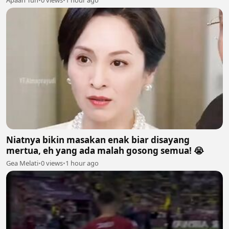
Niatnya bikin masakan enak biar disayang
mertua, eh yang ada malah gosong semua! 😭
Gea Melati
•
0 views
•
1 hour ago