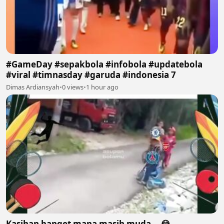
#GameDay #sepakbola #infobola #updatebola
#viral #timnasday #garuda #indonesia 7
Dimas Ardiansyah
•
0 views
•
1 hour ago
Kasihan banget mana masih muda... 😂