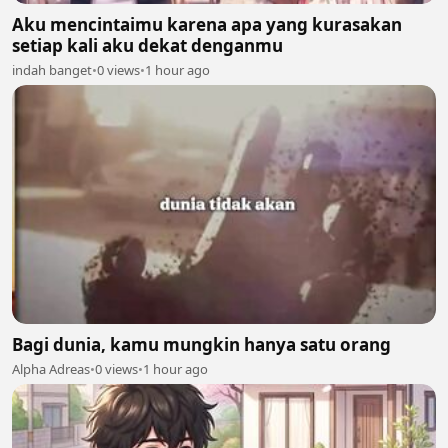
Aku mencintaimu karena apa yang kurasakan
setiap kali aku dekat denganmu
indah banget
•
0 views
•
1 hour ago
Bagi dunia, kamu mungkin hanya satu orang
Alpha Adreas
•
0 views
•
1 hour ago