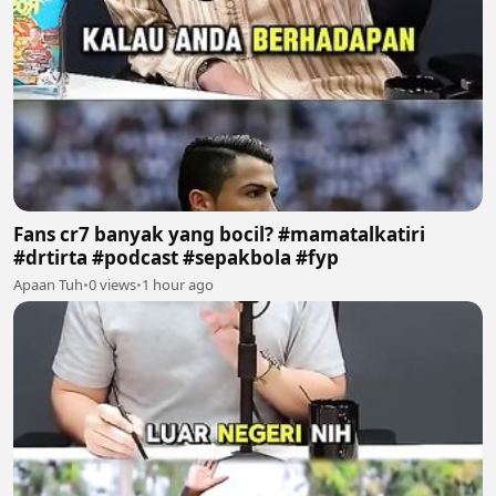
Fans cr7 banyak yang bocil? #mamatalkatiri
#drtirta #podcast #sepakbola #fyp
Apaan Tuh
•
0 views
•
1 hour ago