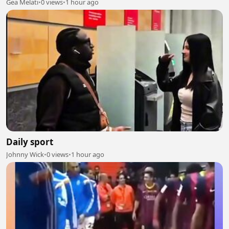
Gea Melati
•
0 views
•
1 hour ago
Daily sport
Johnny Wick
•
0 views
•
1 hour ago