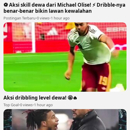
⚽️ Aksi skill dewa dari Michael Olise! ⚡️ Dribble-nya
benar-benar bikin lawan kewalahan
Postingan Terbaru
•
0 views
•
1 hour ago
Aksi dribbling level dewa! 🤩🔥
Top Goal
•
0 views
•
1 hour ago