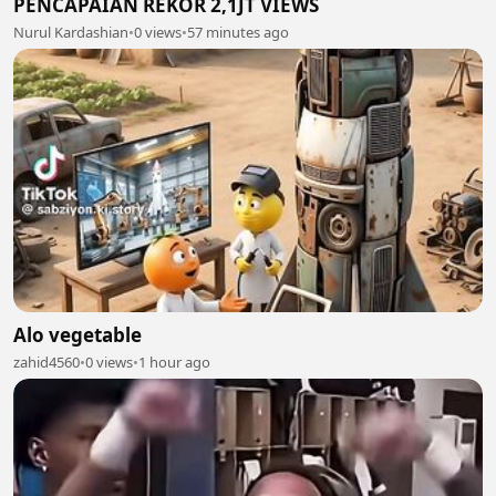
PENCAPAIAN REKOR 2,1JT VIEWS
Nurul Kardashian
•
0 views
•
57 minutes ago
Alo vegetable
zahid4560
•
0 views
•
1 hour ago