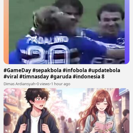
#GameDay #sepakbola #infobola #updatebola
#viral #timnasday #garuda #indonesia 8
Dimas Ardiansyah
•
0 views
•
1 hour ago