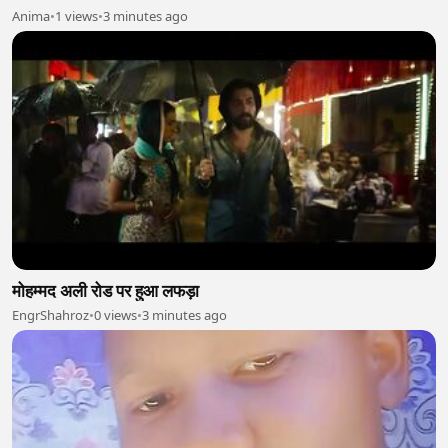
Anima
•
1 views
•
3 minutes ago
मोहम्मद अली रोड पर हुआ लफड़ा
EngrShahroz
•
0 views
•
3 minutes ago