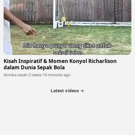
Kisah Inspiratif & Momen Konyol Richarlison
dalam Dunia Sepak Bola
domba sesat
•
2 views
•
10 minutes ago
Latest videos →
Partner Program
Latest Videos
Terms of Service
About Us
Copyright
Cookie