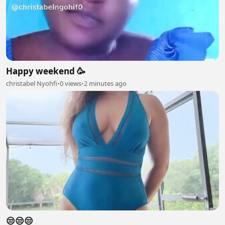
Happy weekend 🥳
christabel Nyohfi
•
0 views
•
2 minutes ago
😒😒😒