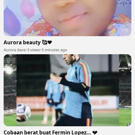
Aurora beauty 🥰❤
Aurora dave
•
3 views
•
5 minutes ago
Cobaan berat buat Fermin Lopez... 💔