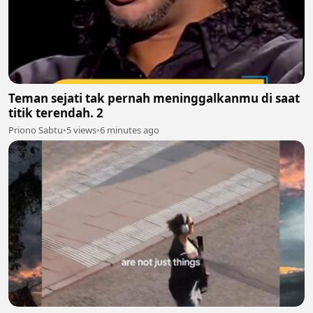
Teman sejati tak pernah meninggalkanmu di saat
titik terendah. 2
Priono Sabtu
•
5 views
•
6 minutes ago