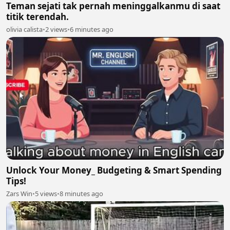
Teman sejati tak pernah meninggalkanmu di saat
titik terendah.
olivia calista
•
2 views
•
6 minutes ago
Unlock Your Money_ Budgeting & Smart Spending
Tips!
Zars Win
•
5 views
•
8 minutes ago