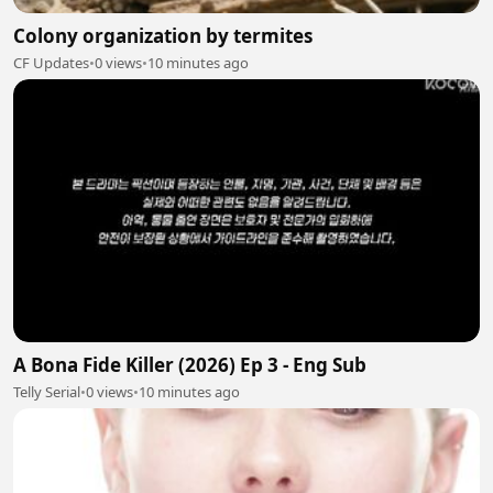
Colony organization by termites
CF Updates
•
0 views
•
10 minutes ago
A Bona Fide Killer (2026) Ep 3 - Eng Sub
Telly Serial
•
0 views
•
10 minutes ago