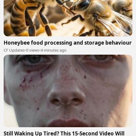
Honeybee food processing and storage behaviour
CF Updates
•
0 views
•
4 minutes ago
Still Waking Up Tired? This 15-Second Video Will