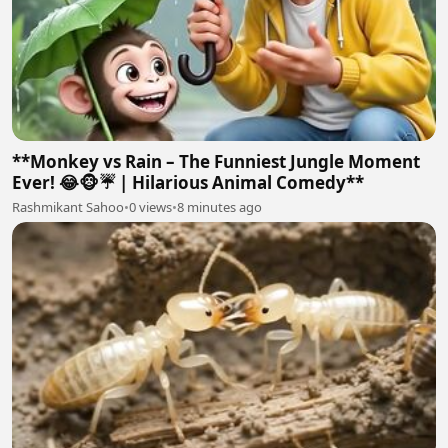
**Monkey vs Rain – The Funniest Jungle Moment
Ever! 😂🐵☔ | Hilarious Animal Comedy**
Rashmikant Sahoo
•
0 views
•
8 minutes ago