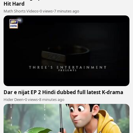
Hit Hard
Math Shorts Videos
•
0 views
•
7 minutes ago
Dar e nijat EP 2 Hindi dubbed full latest K-drama
Hider Deen
•
0 views
•
8 minutes ago