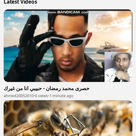
Latest Videos
حصرى محمد رمضان - حبيبي انا من غيرك
ahmed20052010
•
0 views
•
1 minute ago