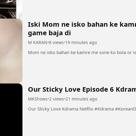
Iski Mom ne isko bahan ke kamr
game baja di
M KARAN
•
8 views
•
19 minutes ago
Our Sticky Love Episode 6 Kdram
MKShows
•
2 views
•
21 minutes ago
Our Sticky Love Kdrama Netflix 