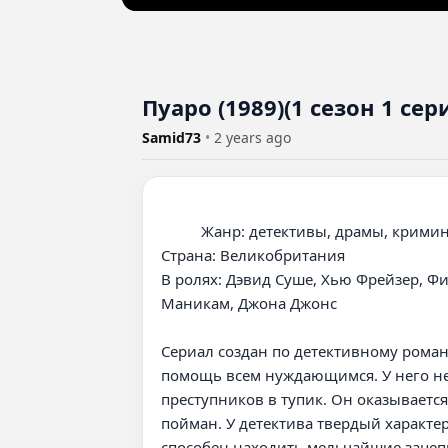
Пуаро (1989)(1 сезон 1 сер
Samid73
•
2 years ago
          Жанр: детективы, драмы, криминальные, триллеры

Страна: Великобритания

В ролях: Дэвид Суше, Хью Фрейзер, Ф
Маникам, Джона Джонс

Сериал создан по детективному роман
помощь всем нуждающимся. У него не
преступников в тупик. Он оказывается
пойман. У детектива твердый характе
способен находить мельчайшие зацепки