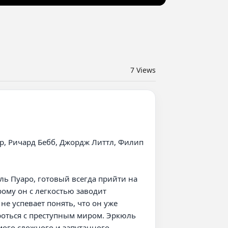
7
Views
, Ричард Бебб, Джордж Литтл, Филип 
ь Пуаро, готовый всегда прийти на 
му он с легкостью заводит 
е успевает понять, что он уже 
оться с преступным миром. Эркюль 
мого сложного и запутанного 