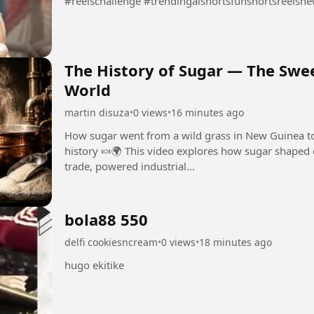
#reelschallenge #trendingaishortsfunshortsr
The History of Sugar — The Swe
World
martin disuza
•
0 views
•
16 minutes ago
How sugar went from a wild grass in New Guinea t
history 🍬🌍 This video explores how sugar shaped 
trade, powered industrial...
bola88 550
delfi cookiesncream
•
0 views
•
18 minutes ago
hugo ekitike