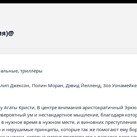
ия)@
илип Джексон, Полин Моран, Дэвид Йелленд, Зоэ Уонамейкер
у Агаты Кристи. В центре внимания аристократичный Эркюл
вероятный ум и нестандартное мышление, благодаря которо
 в нужное время в нужном месте, и виновник преступления н
р и нерушимые принципы, которые так же помогают ему бор
 и улики, которые смогут привести его к разгадке даже са