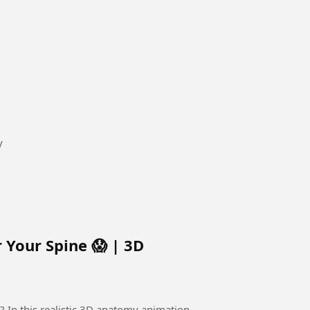
rty
 Your Spine 😱 | 3D
on,