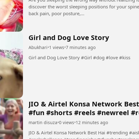
discover the worst sleeping positions for your spin
back pain, poor posture,...
Girl and Dog Love Story
Abukhari
•
1 views
•
7 minutes ago
Girl and Dog Love Story #Girl #dog #love #kiss
JIO & Airtel Konsa Network Best
#fun #shorts #reels #newreel #r
martin disuza
•
0 views
•
12 minutes ago
JIO & Airtel Konsa Network Best Hai #trending #ai