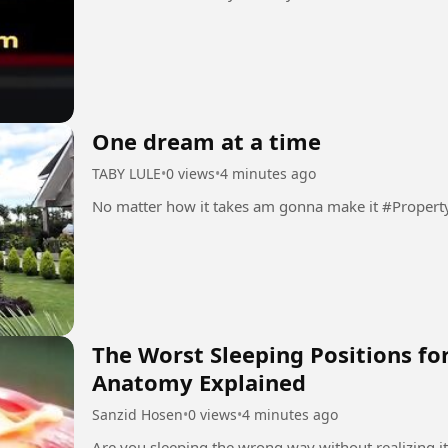
One dream at a time
TABY LULE
•
0 views
•
4 minutes ago
No matter how it takes am gonna make it #Prope
The Worst Sleeping Positions for
Anatomy Explained
Sanzid Hosen
•
0 views
•
4 minutes ago
Are you sleeping the wrong way without realizing it? In this realistic 3D anatomy animati