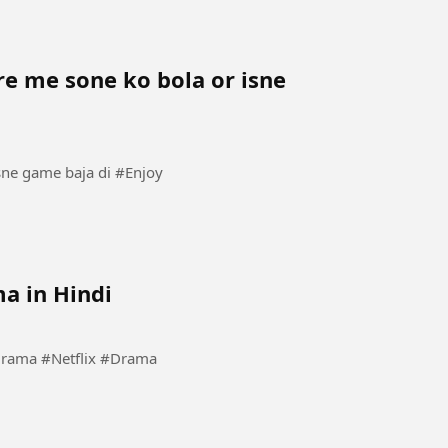
e me sone ko bola or isne
Mom ne isko bahan ke kamre me sone ko bola or isne game baja di #Enjoy
a in Hindi
#Kdrama #KoreanDrama #Netflix #Drama