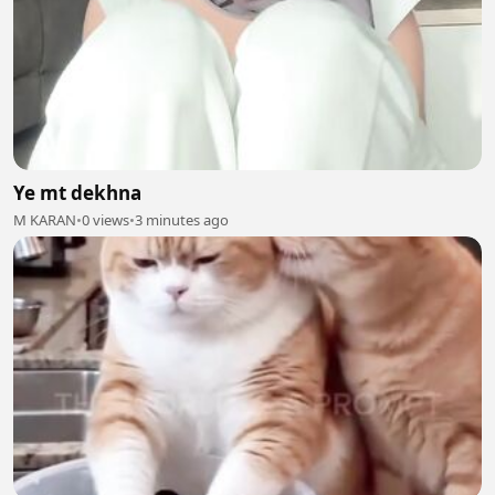
Ye mt dekhna
M KARAN
•
0 views
•
3 minutes ago