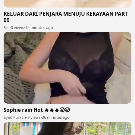
KELUAR DARI PENJARA MENUJU KEKAYAAN PART
09
Sisi
•
0 views
•
14 minutes ago
Sophie rain Hot 🔥🔥🔥🥵🥵
Syed Furkan
•
9 views
•
36 minutes ago