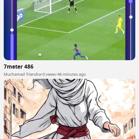
7meter 486
Muchamad Triendra
•
0 views
•
46 minutes ago