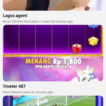
Lagos agent
Musa Tobiloba Mustapha
•
1 views
•
40 minutes ago
7meter 487
Resa Celina
•
0 views
•
42 minutes ago