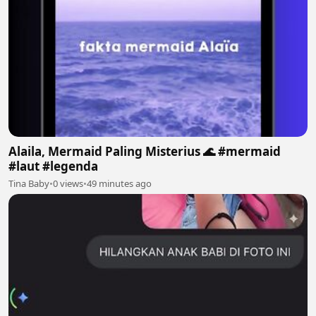
Alaila, Mermaid Paling Misterius 🌊 #mermaid
#laut #legenda
Tina Baby
•
0 views
•
49 minutes ago