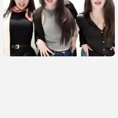
rekan seperjuangan
Semox Sekali
•
1 views
•
54 minutes ago