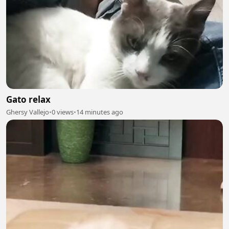
Gato relax
Ghersy Vallejo
•
0 views
•
14 minutes ago