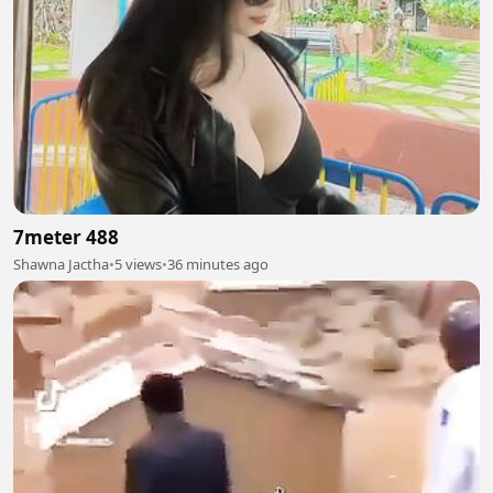
7meter 488
Shawna Jactha
•
5 views
•
36 minutes ago