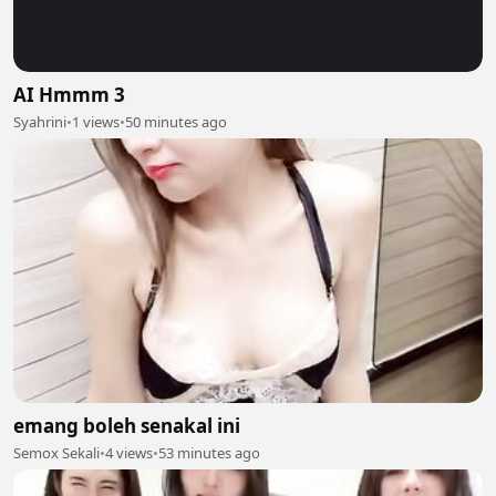
AI Hmmm 3
Syahrini
•
1 views
•
50 minutes ago
emang boleh senakal ini
Semox Sekali
•
4 views
•
53 minutes ago