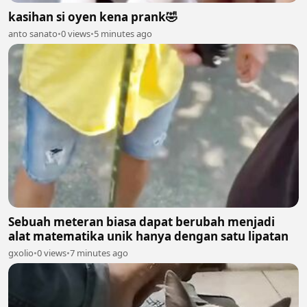
kasihan si oyen kena prank🤣
anto sanato
•
0 views
•
5 minutes ago
Sebuah meteran biasa dapat berubah menjadi
alat matematika unik hanya dengan satu lipatan
gxolio
•
0 views
•
7 minutes ago