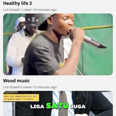
Healthy life 3
Loti Kiswili
•
1 views
•
10 minutes ago
Wood music
Loti Kiswili
•
0 views
•
12 minutes ago