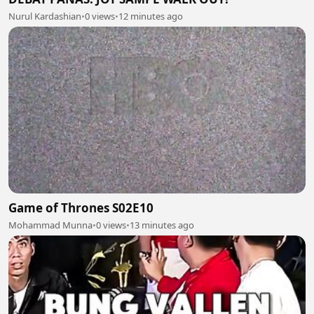
Nurul Kardashian
•
0 views
•
12 minutes ago
Game of Thrones S02E10
Mohammad Munna
•
0 views
•
13 minutes ago