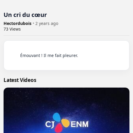
Un cri du cœur
Hectordubois
•
2 years ago
73
Views
          Émouvant ! Il me fait pleurer.

Latest Videos