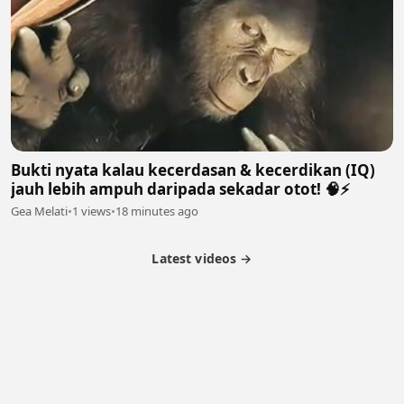
Bukti nyata kalau kecerdasan & kecerdikan (IQ)
jauh lebih ampuh daripada sekadar otot! 🧠⚡
Gea Melati
•
1 views
•
18 minutes ago
Latest videos →
Partner Program
Latest Videos
Terms of Service
About Us
Copyright
Cookie