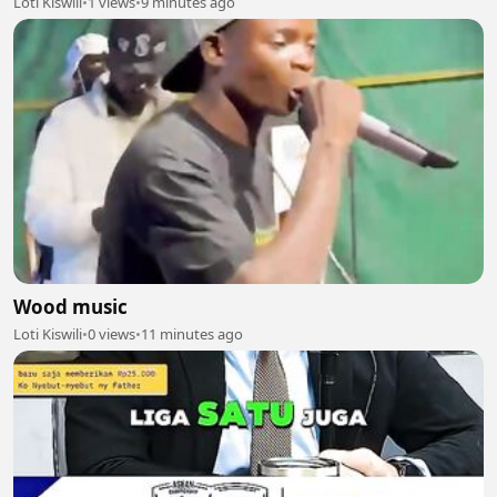
Loti Kiswili
•
1 views
•
9 minutes ago
Wood music
Loti Kiswili
•
0 views
•
11 minutes ago