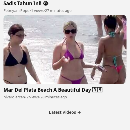
Sadis Tahun Ini! 😭
Febriyani Popo
•
1 views
•
27 minutes ago
Mar Del Plata Beach A Beautiful Day 🇦🇷
nivardlarcen
•
2 views
•
28 minutes ago
Latest videos →