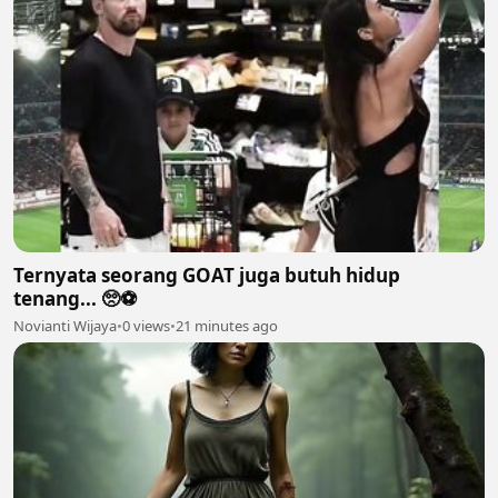
Ternyata seorang GOAT juga butuh hidup
tenang... 🥺⚽
Novianti Wijaya
•
0 views
•
21 minutes ago