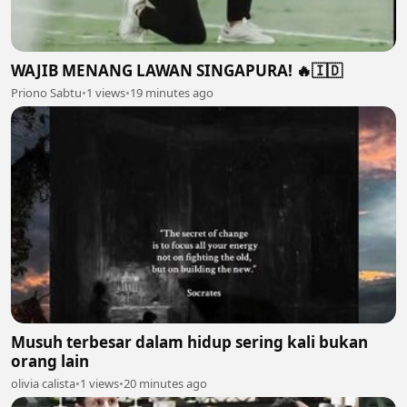
WAJIB MENANG LAWAN SINGAPURA! 🔥🇮🇩
Priono Sabtu
•
1 views
•
19 minutes ago
Musuh terbesar dalam hidup sering kali bukan
orang lain
olivia calista
•
1 views
•
20 minutes ago