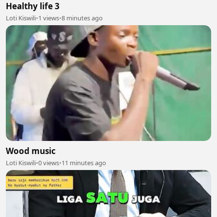
Healthy life 3
Loti Kiswili
•
1 views
•
8 minutes ago
Wood music
Loti Kiswili
•
0 views
•
11 minutes ago