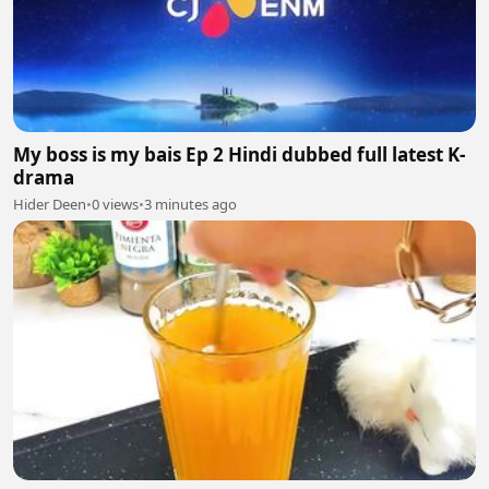
My boss is my bais Ep 2 Hindi dubbed full latest K-
drama
Hider Deen
•
0 views
•
3 minutes ago