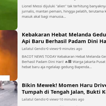
Lionel Messi dijuluki "alien" tak terhitung banyakn
jurnalis, mantan pemain, hingga pelatih, terutama
masuk akal bagi manusia...
Kebakaran Hebat Melanda Gedu
Api Baru Berhasil Padam Dini Har
Lailatul Gendis
•
0 views
•
9 minutes ago
BACOT NEWS TODAY Kebakaran Hebat Melanda Gedung Bapenda DKI di Gambir, Api Baru
Berhasil Padam Dini Hari! 🔥🏢 Warga Jakarta Pusat dibikin geger nih, bre! Musibah kebakaran
hebat baru aja ngelalap gedung Bapenda...
Bikin Mewek! Momen Haru Drive
Tumpah di Tengah Jalan, Bukti 
Nafkah 🥺🍚
Lailatul Gendis
•
0 views
•
10 minutes ago