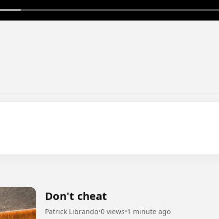
Don't cheat
Patrick Librando
•
0 views
•
1 minute ago