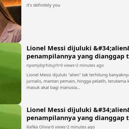
it's definitely you
Lionel Messi dijuluki &#34;alie
penampilannya yang dianggap t
manusia biasa 2
npomjdqrhitujrh
•
0 views
•
2 minutes ago
Lionel Messi dijuluki "alien" tak terhitung banyakn
jurnalis, mantan pemain, hingga pelatih, terutama
masuk akal bagi manusia...
Lionel Messi dijuluki &#34;alie
penampilannya yang dianggap t
manusia biasa
Rafika Olivia
•
0 views
•
2 minutes ago