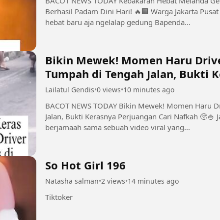
BACOT NEWS TODAY Kebakaran Hebat Melanda Gedung Bapenda DKI di Gambir, Api Baru
Berhasil Padam Dini Hari! 🔥🏢 Warga Jakarta Pusat dibikin geger nih, bre! Musibah kebakaran
hebat baru aja ngelalap gedung Bapenda...
Bikin Mewek! Momen Haru Drive
Tumpah di Tengah Jalan, Bukti 
Nafkah 🥺🍚
Lailatul Gendis
•
0 views
•
10 minutes ago
BACOT NEWS TODAY Bikin Mewek! Momen Haru Driver Ojol Punguti Beras Tumpah di Tengah
Jalan, Bukti Kerasnya Perjuangan Cari Nafkah 🥺🍚 Jagat media sosial lagi dibikin mewek
berjamaah sama sebuah video viral yang...
So Hot Girl 196
Natasha salman
•
2 views
•
14 minutes ago
Tiktoker