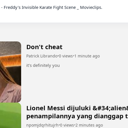
Don't cheat
Patrick Librando
•
0 views
•
1 minute ago
it's definitely you
Lionel Messi dijuluki &#34;alie
penampilannya yang dianggap t
manusia biasa 2
npomjdqrhitujrh
•
0 views
•
2 minutes ago