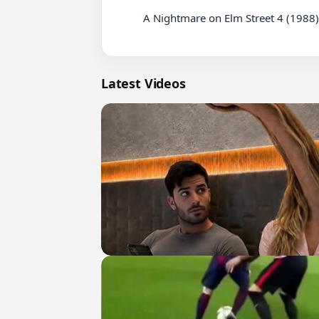
          A Nightmare on Elm Street 4 (1988) - Freddy's Invisible Karate Fight Scene _ Movieclips.

Latest Videos