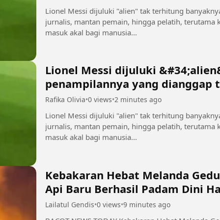
Lionel Messi dijuluki "alien" tak terhitung banyakn
jurnalis, mantan pemain, hingga pelatih, terutama
masuk akal bagi manusia...
Lionel Messi dijuluki &#34;alie
penampilannya yang dianggap t
manusia biasa
Rafika Olivia
•
0 views
•
2 minutes ago
Lionel Messi dijuluki "alien" tak terhitung banyakn
jurnalis, mantan pemain, hingga pelatih, terutama
masuk akal bagi manusia...
Kebakaran Hebat Melanda Gedu
Api Baru Berhasil Padam Dini Har
Lailatul Gendis
•
0 views
•
9 minutes ago