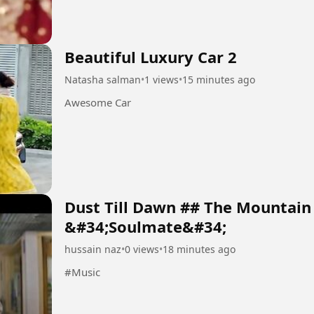
Beautiful Luxury Car 2
Natasha salman
•
1 views
•
15 minutes ago
Awesome Car
Dust Till Dawn ## The Mountai
&#34;Soulmate&#34;
hussain naz
•
0 views
•
18 minutes ago
#Music