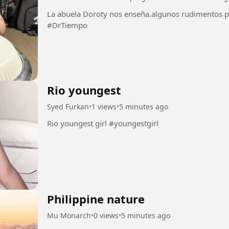
La abuela Doroty nos enseña.algunos rudimentos para tumbadoras.
#DrTiempo
Rio youngest
Syed Furkan
•
1 views
•
5 minutes ago
Rio youngest girl #youngestgirl
Philippine nature
Mu Monarch
•
0 views
•
5 minutes ago