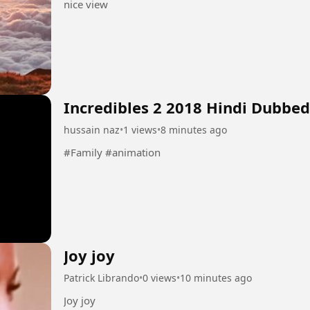
nice view
Incredibles 2 2018 Hindi Dubbed
hussain naz
•
1 views
•
8 minutes ago
#Family #animation
Joy joy
Patrick Librando
•
0 views
•
10 minutes ago
Joy joy