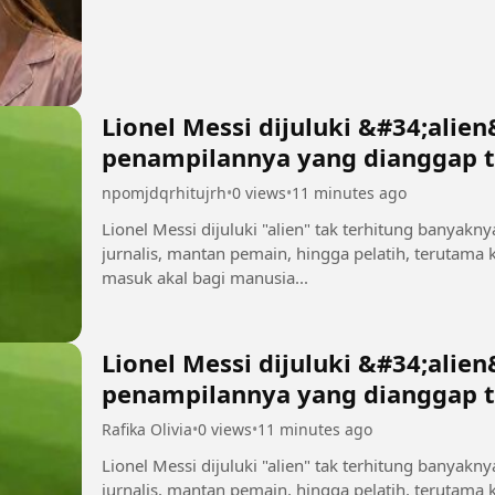
Lionel Messi dijuluki &#34;alie
penampilannya yang dianggap t
manusia biasa 2
npomjdqrhitujrh
•
0 views
•
11 minutes ago
Lionel Messi dijuluki "alien" tak terhitung banyakn
jurnalis, mantan pemain, hingga pelatih, terutama
masuk akal bagi manusia...
Lionel Messi dijuluki &#34;alie
penampilannya yang dianggap t
manusia biasa
Rafika Olivia
•
0 views
•
11 minutes ago
Lionel Messi dijuluki "alien" tak terhitung banyakn
jurnalis, mantan pemain, hingga pelatih, terutama