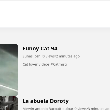
Funny Cat 94
Suhas Joshi
•
0 views
•
2 minutes ago
Cat lover videos #Catmisti
La abuela Doroty
Mervin antonio Bucoutt pulgar
•
0 views
•
3 minutes ag