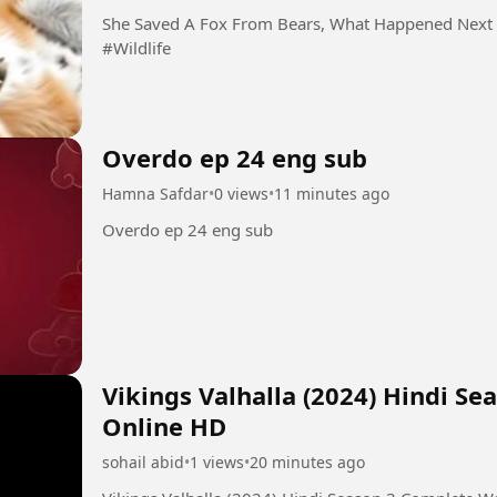
She Saved A Fox From Bears, What Happened Next
#Wildlife
Overdo ep 24 eng sub
Hamna Safdar
•
0 views
•
11 minutes ago
Overdo ep 24 eng sub
Vikings Valhalla (2024) Hindi S
Online HD
sohail abid
•
1 views
•
20 minutes ago