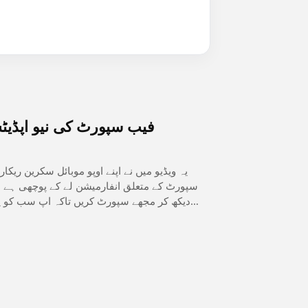
فیب سپورٹ کی نیو اپڈیٹس 2026 کی مونیٹائزیشن کے حو
یہ ویڈیو میں نے اپنے اوپو موبائل سکرین ری
سپورٹ کے متعلق انفارمیشن لے کے پوچھی ہے اور
دیکھ کر مجھے سپورٹ کریں تاکہ اپ سب کو پ