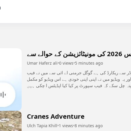


الے سے
Umar Haferz ali
•
0 views
•
5 minutes ago
کارڈر سے ریکارڈ کی ہے گوگل جرمنی اے ائی سے میں نے فیب
 یہ ویڈیو میں نے اپنی اپنی خودی ہے اس ویڈیو کو مکمل
تہ چل سکے کہ فیب سپورٹ پر کیا کیا اپڈیٹس ا چکی ہیں
#بینیفٹسالکنٹریز
Cranes Adventure
Ulch Tapia Khill
•
1 views
•
8 minutes ago