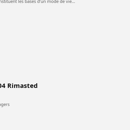
nstituent les bases d’un mode de vie
 04 Rimasted
ngers