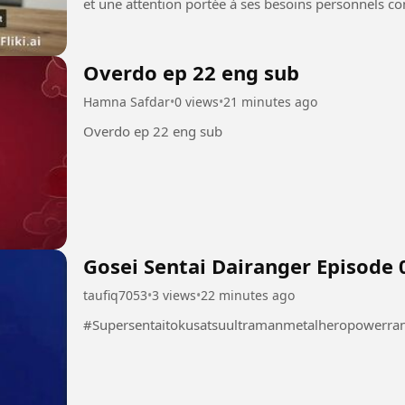
et une attention portée à ses besoins personnels co
équilibré. Site...
Overdo ep 22 eng sub
Hamna Safdar
•
0 views
•
21 minutes ago
Overdo ep 22 eng sub
Gosei Sentai Dairanger Episode
taufiq7053
•
3 views
•
22 minutes ago
#Supersentaitokusatsuultramanmetalheropowerra