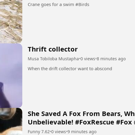
Crane goes for a swim #Birds
Thrift collector
Musa Tobiloba Mustapha
•
0 views
•
8 minutes ago
When the drift collector want to abscond
She Saved A Fox From Bears, W
Unbelievable! #FoxRescue #Fox 
Funny 7.62
•
0 views
•
9 minutes ago