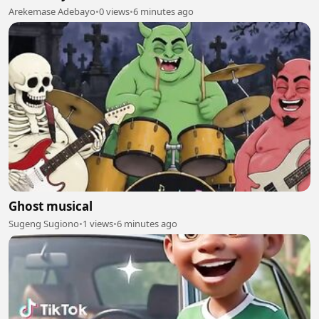
Arekemase Adebayo
•
0 views
•
6 minutes ago
Ghost musical
Sugeng Sugiono
•
1 views
•
6 minutes ago