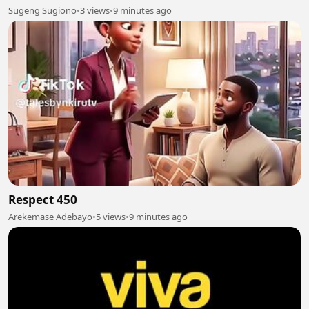
Sugeng Sugiono
•
3 views
•
9 minutes ago
Respect 450
Arekemase Adebayo
•
5 views
•
9 minutes ago