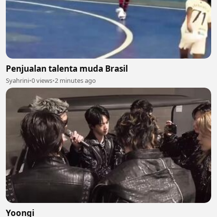
Penjualan talenta muda Brasil
Syahrini
•
0 views
•
2 minutes ago
Yoongi