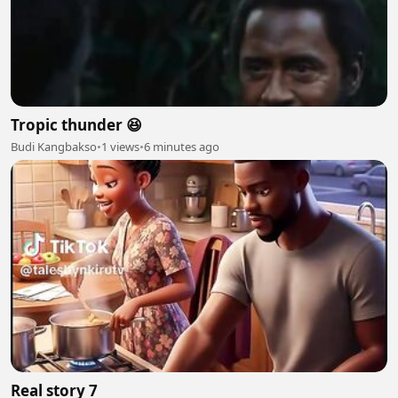
Tropic thunder 😆
Budi Kangbakso
•
1 views
•
6 minutes ago
Real story 7