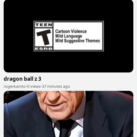
dragon ball z 3
rogerkamto
•
0 views
•
37 minutes ago