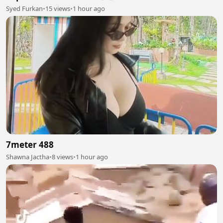
Syed Furkan
•
15 views
•
1 hour ago
7meter 488
Shawna Jactha
•
8 views
•
1 hour ago