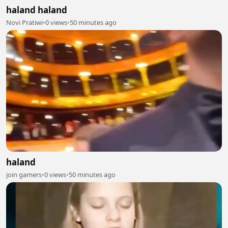
haland haland
Novi Pratiwi
•
0 views
•
50 minutes ago
haland
join gamers
•
0 views
•
50 minutes ago