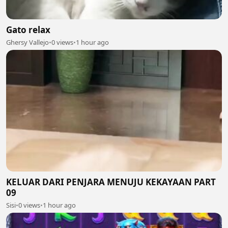
Gato relax
Ghersy Vallejo
•
0 views
•
1 hour ago
KELUAR DARI PENJARA MENUJU KEKAYAAN PART
09
Sisi
•
0 views
•
1 hour ago