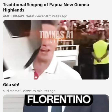
Traditional Singing of Papua New Guinea
Highlands
AMOS KIMAPE NAI
•
0 views
•
58 minutes ago
Gila sih!
suci rahma
•
0 views
•
59 minutes ago