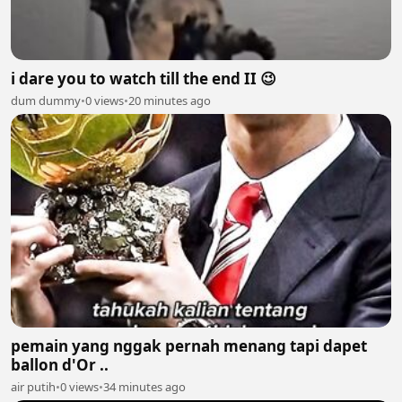
i dare you to watch till the end II 😉
dum dummy
•
0 views
•
20 minutes ago
pemain yang nggak pernah menang tapi dapet
ballon d'Or ..
air putih
•
0 views
•
34 minutes ago