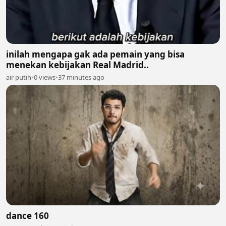
inilah mengapa gak ada pemain yang bisa
menekan kebijakan Real Madrid..
air putih
•
0 views
•
37 minutes ago
dance 160