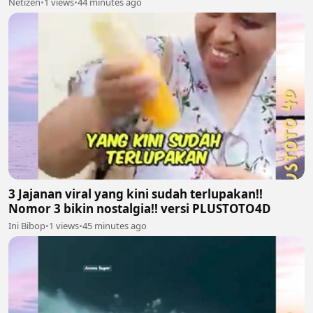
Netizen
•
1 views
•
44 minutes ago
3 Jajanan viral yang kini sudah terlupakan!!
Nomor 3 bikin nostalgia!! versi PLUSTOTO4D
Ini Bibop
•
1 views
•
45 minutes ago