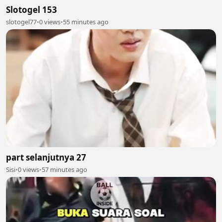
Slotogel 153
slotogel77
•
0 views
•
55 minutes ago
part selanjutnya 27
Sisi
•
0 views
•
57 minutes ago