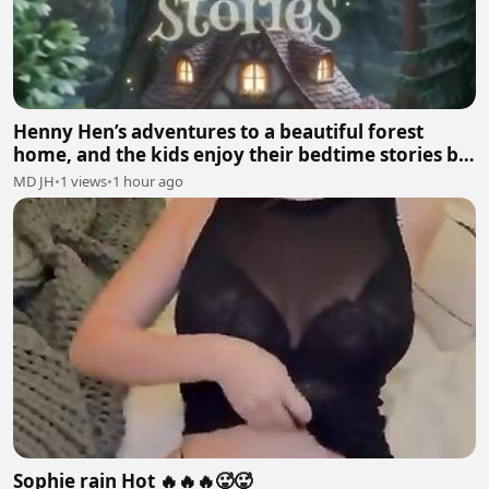
Henny Hen’s adventures to a beautiful forest
home, and the kids enjoy their bedtime stories by
mumma hen🐓
MD JH
•
1 views
•
1 hour ago
Sophie rain Hot 🔥🔥🔥🥵🥵