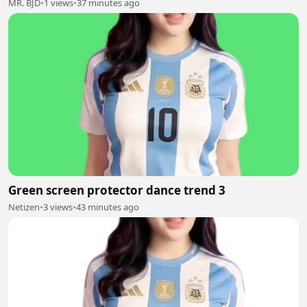
MR. BJD
•
1 views
•
37 minutes ago
Green screen protector dance trend 3
Netizen
•
3 views
•
43 minutes ago