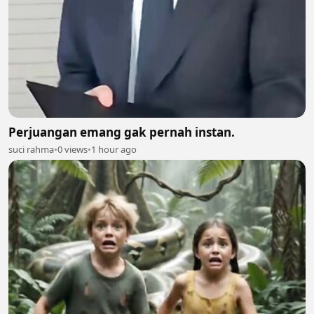
Perjuangan emang gak pernah instan.
suci rahma
•
0 views
•
1 hour ago