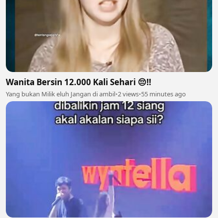
Wanita Bersin 12.000 Kali Sehari 😔‼️
Yang bukan Milik eluh Jangan di ambil
•
2 views
•
55 minutes ago