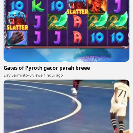
Gates of Pyroth gacor parah breee
Erry Sarminto
•
0 views
•
1 hour ago