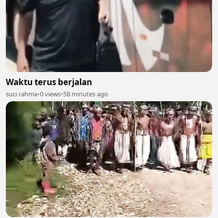
Waktu terus berjalan
suci rahma
•
0 views
•
58 minutes ago