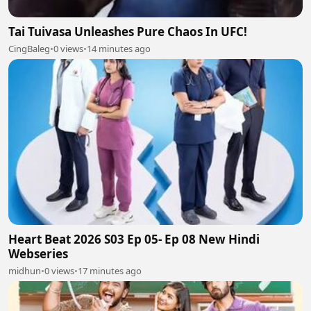
Tai Tuivasa Unleashes Pure Chaos In UFC!
CingBaleg
•
0 views
•
14 minutes ago
Heart Beat 2026 S03 Ep 05- Ep 08 New Hindi
Webseries
midhun
•
0 views
•
17 minutes ago