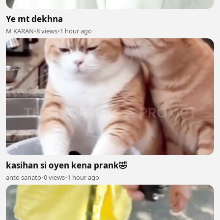
Ye mt dekhna
M KARAN
•
8 views
•
1 hour ago
kasihan si oyen kena prank🤣
anto sanato
•
0 views
•
1 hour ago