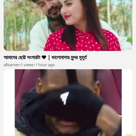
আমাদের ছোট্ট সংসারটা ❤️ | ভালোবাসার সুন্দর মুহূর্ত
allsarves
•
1 views
•
1 hour ago