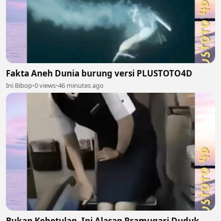
Fakta Aneh Dunia burung versi PLUSTOTO4D
Ini Bibop
•
0 views
•
46 minutes ago
Bukan Kebetulan, Ini Alasan Pramugari Duduk