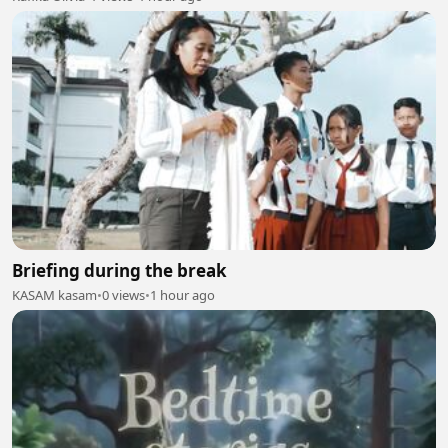
Briefing during the break
KASAM kasam
•
0 views
•
1 hour ago