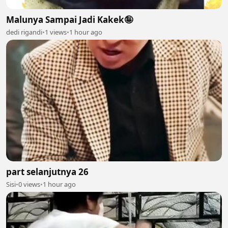
Malunya Sampai Jadi Kakek🤪
dedi rigandi
•
1 views
•
1 hour ago
part selanjutnya 26
Sisi
•
0 views
•
1 hour ago