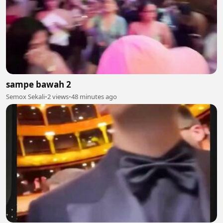
sampe bawah 2
Semox Sekali
•
2 views
•
48 minutes ago