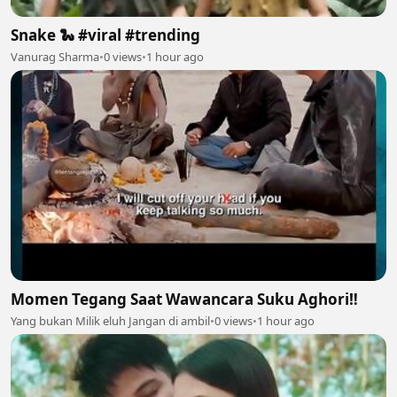
Snake 🐍 #viral #trending
Vanurag Sharma
•
0 views
•
1 hour ago
Momen Tegang Saat Wawancara Suku Aghori‼️
Yang bukan Milik eluh Jangan di ambil
•
0 views
•
1 hour ago