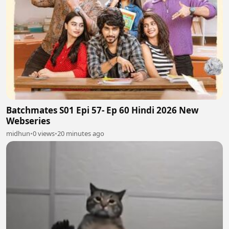
Batchmates S01 Epi 57- Ep 60 Hindi 2026 New
Webseries
midhun
•
0 views
•
20 minutes ago