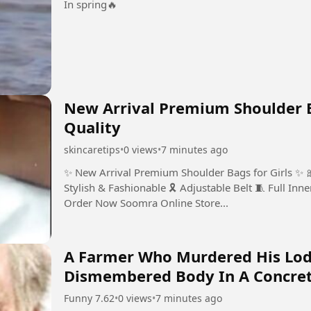
In spring🔥
New Arrival Premium Shoulder Bags for
Quality
skincaretips
•
0 views
•
7 minutes ago
✨ New Arrival Premium Shoulder Bags for Girls ✨ 🎀 Premium Quality 📱 Easily Fits Mobile 👜
Stylish & Fashionable 🎗️ Adjustable Belt 🧵 Full Inner Lining 📏 M
Order Now Soomra Online Store...
A Farmer Who Murdered His Lod
Dismembered Body In A Concrete
Barnsley, England
Funny 7.62
•
0 views
•
7 minutes ago