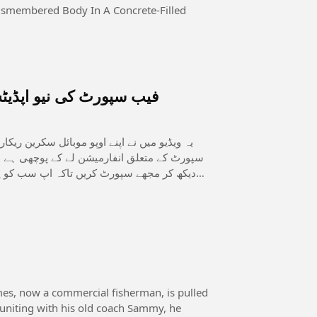
smembered Body In A Concrete-Filled
فیب سپورٹ کی نیو اپڈیٹس 2026 کی مونیٹائزیشن کے حو
یہ ویڈیو میں نے اپنے اوپو موبائل سکرین ری
سپورٹ کے متعلق انفارمیشن لے کے پوچھی ہے اور
دیکھ کر مجھے سپورٹ کریں تاکہ اپ سب کو پ
euniting with his old coach Sammy, he