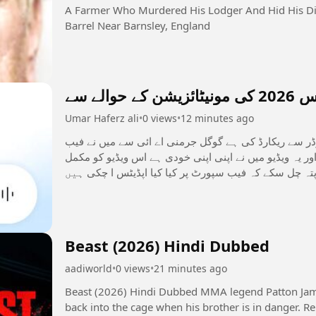
A Farmer Who Murdered His Lodger And Hid His Di
Barrel Near Barnsley, England
الے سے
Umar Haferz ali
•
0 views
•
12 minutes ago
کارڈر سے ریکارڈ کی ہے گوگل جرمنی اے ائی سے میں نے فیب
 یہ ویڈیو میں نے اپنی اپنی خودی ہے اس ویڈیو کو مکمل
تہ چل سکے کہ فیب سپورٹ پر کیا کیا اپڈیٹس ا چکی ہیں
#بینیفٹسالکنٹریز
Beast (2026) Hindi Dubbed
aadiworld
•
0 views
•
21 minutes ago
Beast (2026) Hindi Dubbed MMA legend Patton James, now a commercial fisherman, is pulled
back into the cage when his brother is in danger. R