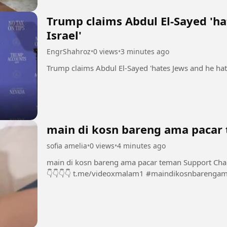
Trump claims Abdul El-Sayed 'ha
Israel'
EngrShahroz
•
0 views
•
3 minutes ago
main di kosn bareng ama pacar
sofia amelia
•
0 views
•
4 minutes ago
main di kosn bareng ama pacar teman Support Chanel dan Group INI dengan bermain di sini 👇
👇👇👇👇 t.me/videoxmalam1 #maindiko