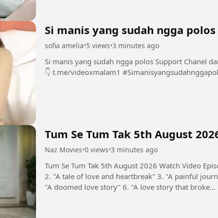
Si manis yang sudah ngga polos
sofia amelia
•
5 views
•
3 minutes ago
Si manis yang sudah ngga polos Support Chanel dan Group INI dengan bermain di sini 👇👇👇👇
👇 t.me/videoxmalam1 #Simanisyangsudahnggap
Tum Se Tum Tak 5th August 202
Naz Movies
•
0 views
•
3 minutes ago
Tum Se Tum Tak 5th August 2026 Watch Video Episo
2. "A tale of love and heartbreak" 3. "A painful journ
"A doomed love story" 6. "A love story that broke...