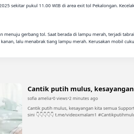
2025 sekitar pukul 11.00 WIB di area exit tol Pekalongan. Kecela
n menuju gerbang tol. Saat berada di lampu merah, terjadi tabr
 kanan, lalu menabrak tiang lampu merah. Kerusakan mobil cukup
Cantik putih mulus, kesayangan
sofia amelia
•
0 views
•
2 minutes ago
Cantik putih mulus, kesayangan kita semua Support Chanel dan Group INI dengan bermain di
sini 👇👇👇👇👇 t.me/videoxm