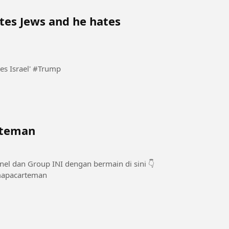
tes Jews and he hates
Trump claims Abdul El-Sayed 'hates Jews and he hates Israel' #Trump
 teman
snbarengamapacarteman