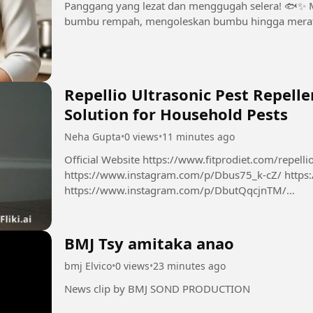
Panggang yang lezat dan menggugah selera! 🐟✨ 
bumbu rempah, mengoleskan bumbu hingga merata
penyajian yang cantik dan momen mencicipi yang..
Repellio Ultrasonic Pest Repelle
Solution for Household Pests
Neha Gupta
•
0 views
•
11 minutes ago
Official Website https://www.fitprodiet.com/repellio
https://www.instagram.com/p/Dbus75_k-cZ/ https
https://www.instagram.com/p/DbutQqcjnTM/
https://x.com/NehaGup50254254/status/2085624
BMJ Tsy amitaka anao
bmj Elvico
•
0 views
•
23 minutes ago
News clip by BMJ SOND PRODUCTION