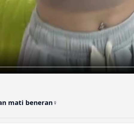
an mati beneran‍♀️