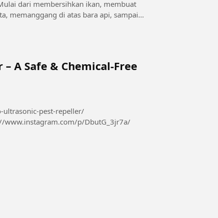
Mulai dari membersihkan ikan, membuat
, memanggang di atas bara api, sampai
.
r – A Safe & Chemical-Free
-ultrasonic-pest-repeller/
://www.instagram.com/p/DbutG_3jr7a/
426410967069...