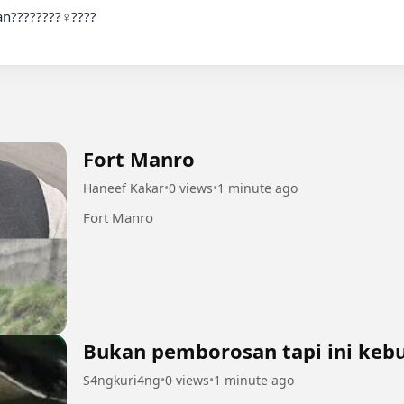
????????‍♀️????

Fort Manro
Haneef Kakar
•
0 views
•
1 minute ago
Fort Manro
Bukan pemborosan tapi ini keb
S4ngkuri4ng
•
0 views
•
1 minute ago