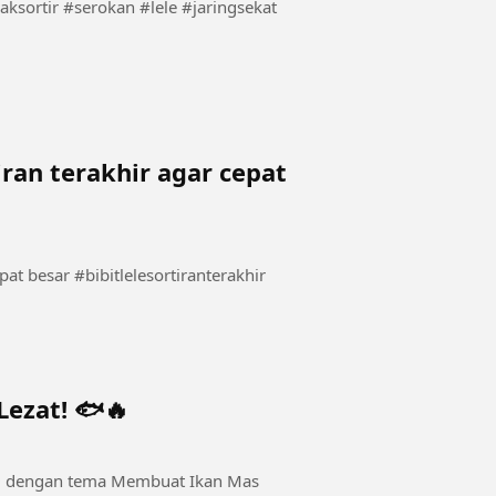
tiran terakhir agar cepat
ortiranterakhir
ezat! 🐟🔥
3D dengan tema Membuat Ikan Mas