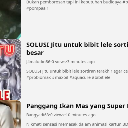
Bukan pemborosan tapi ini kebutuhan budidaya #baksortir #serokan #lele #jaringsekat
#pompaair
SOLUSI Jitu untuk bibit lele sor
besar
J4maludin86
•
0 views
•
3 minutes ago
SOLUSI Jitu untuk bibit lele sortiran terakhir agar cepat besar #bibitleles
#probiomax #maxoil #aquacure #bibitlele
Panggang Ikan Mas yang Super L
Bangyadi63
•
0 views
•
10 minutes ago
Nikmati sensasi memasak dalam animasi kartun 