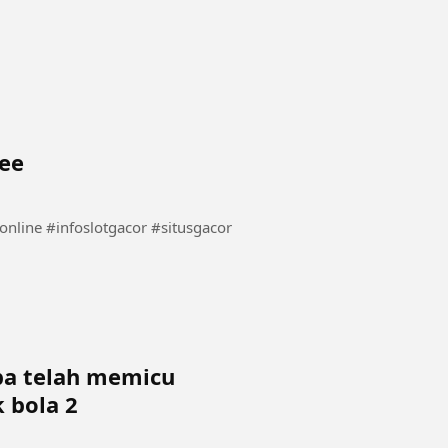
eee
opa telah memicu
 bola 2