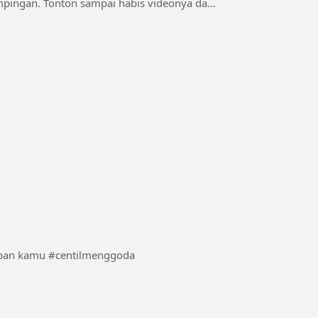
 videonya dan
seseskali boleh dong terlihat cantik dan centil di depan kamu #centilmenggoda