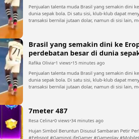
Penjualan talenta muda Brasil yang semakin dini k
dunia sepak bola. Di satu sisi, klub-klub dapat 
transaksi bernilai jutaan dolar, namun di sisi lain
sebelum mencapai...
Brasil yang semakin dini ke Er
perdebatan besar di dunia sepa
Rafika Olivia
•
1 views
•
15 minutes ago
Penjualan talenta muda Brasil yang semakin dini k
dunia sepak bola. Di satu sisi, klub-klub dapat 
transaksi bernilai jutaan dolar, namun di sisi lain
sebelum mencapai...
7meter 487
Resa Celina
•
0 views
•
34 minutes ago
Hujan Simbol Beruntun Disusul Sambaran Petir Pe
#Febspot #GamingLifeGamer #Gameplay #Mobil