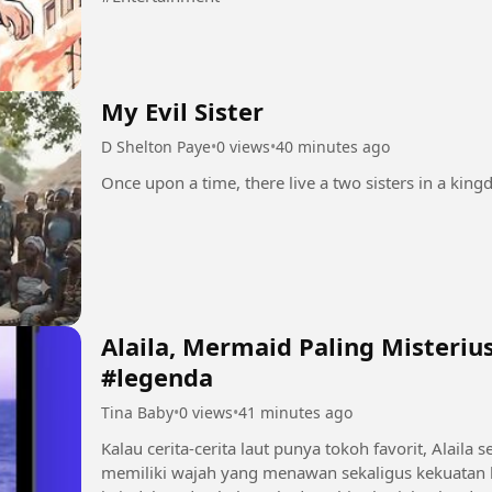
My Evil Sister
D Shelton Paye
•
0 views
•
40 minutes ago
Once upon a time, there live a two sisters in a kingdo
Alaila, Mermaid Paling Misterius 🌊 #mermaid 
#legenda
Tina Baby
•
0 views
•
41 minutes ago
Kalau cerita-cerita laut punya tokoh favorit, Alaila sering jad
memiliki wajah yang menawan sekaligus kekuatan l