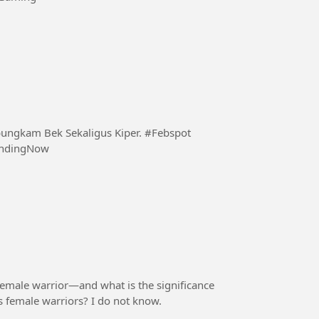
m Bek Sekaligus Kiper. #Febspot
endingNow
emale warrior—and what is the significance
n's female warriors? I do not know.