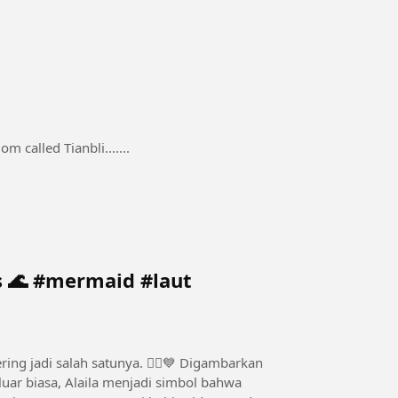
m called Tianbli.......
#laut
i salah satunya. 🧜‍♀️💙 Digambarkan
uar biasa, Alaila menjadi simbol bahwa