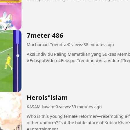
7meter 486
Muchamad Triendra
•
0 views
•
38 minutes ago
Aksi Individu Paling Mematikan yang Sukses Membungka
#FebspotVideo #FebspotTrending #ViralVideo #Tr
Herois"islam
KASAM kasam
•
0 views
•
39 minutes ago
Who is this young female reformer—resembling a f
of her uniform? Is it the battle attire of Kublai Kha
#Entertainment