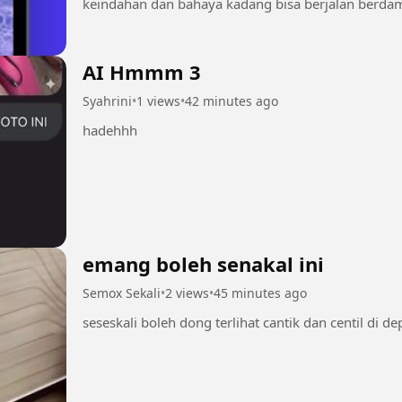
keindahan dan bahaya kadang bisa berjalan berdampingan. Tonton sampai habis
ikuti kisah...
AI Hmmm 3
Syahrini
•
1 views
•
42 minutes ago
hadehhh
emang boleh senakal ini
Semox Sekali
•
2 views
•
45 minutes ago