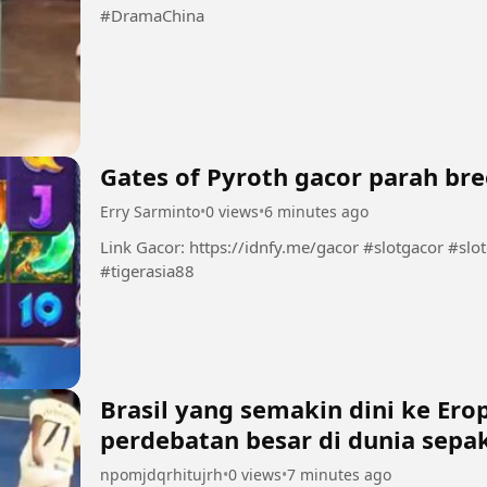
#DramaChina
Gates of Pyroth gacor parah br
Erry Sarminto
•
0 views
•
6 minutes ago
Link Gacor: https://idnfy.me/gacor #slotgacor #slotonline #infoslotgacor #situsgacor
#tigerasia88
Brasil yang semakin dini ke Er
perdebatan besar di dunia sepak
npomjdqrhitujrh
•
0 views
•
7 minutes ago