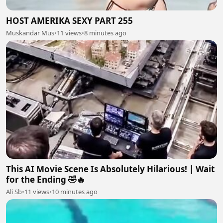
HOST AMERIKA SEXY PART 255
Muskandar Mus
•
11 views
•
8 minutes ago
This AI Movie Scene Is Absolutely Hilarious! | Wait
for the Ending 🤣🔥
Ali Sb
•
11 views
•
10 minutes ago