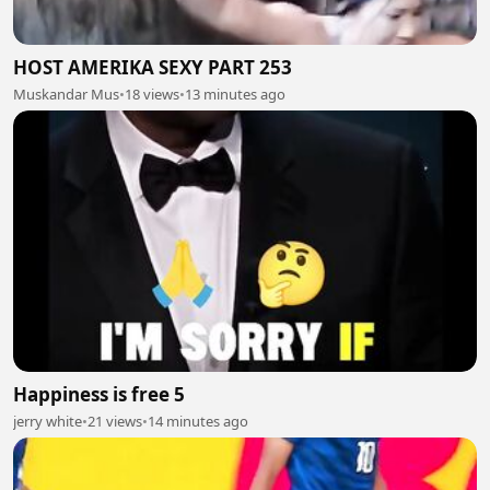
HOST AMERIKA SEXY PART 253
Muskandar Mus
•
18 views
•
13 minutes ago
Happiness is free 5
jerry white
•
21 views
•
14 minutes ago