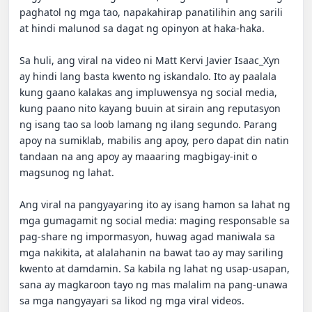
paghatol ng mga tao, napakahirap panatilihin ang sarili 
at hindi malunod sa dagat ng opinyon at haka-haka.

Sa huli, ang viral na video ni Matt Kervi Javier Isaac_Xyn 
ay hindi lang basta kwento ng iskandalo. Ito ay paalala 
kung gaano kalakas ang impluwensya ng social media, 
kung paano nito kayang buuin at sirain ang reputasyon 
ng isang tao sa loob lamang ng ilang segundo. Parang 
apoy na sumiklab, mabilis ang apoy, pero dapat din natin 
tandaan na ang apoy ay maaaring magbigay-init o 
magsunog ng lahat.

Ang viral na pangyayaring ito ay isang hamon sa lahat ng 
mga gumagamit ng social media: maging responsable sa 
pag-share ng impormasyon, huwag agad maniwala sa 
mga nakikita, at alalahanin na bawat tao ay may sariling 
kwento at damdamin. Sa kabila ng lahat ng usap-usapan, 
sana ay magkaroon tayo ng mas malalim na pang-unawa 
sa mga nangyayari sa likod ng mga viral videos.
