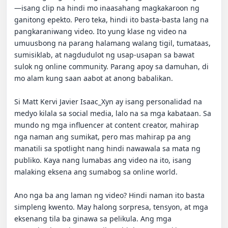
—isang clip na hindi mo inaasahang magkakaroon ng 
ganitong epekto. Pero teka, hindi ito basta-basta lang na 
pangkaraniwang video. Ito yung klase ng video na 
umuusbong na parang halamang walang tigil, tumataas, 
sumisiklab, at nagdudulot ng usap-usapan sa bawat 
sulok ng online community. Parang apoy sa damuhan, di 
mo alam kung saan aabot at anong babalikan.

Si Matt Kervi Javier Isaac_Xyn ay isang personalidad na 
medyo kilala sa social media, lalo na sa mga kabataan. Sa 
mundo ng mga influencer at content creator, mahirap 
nga naman ang sumikat, pero mas mahirap pa ang 
manatili sa spotlight nang hindi nawawala sa mata ng 
publiko. Kaya nang lumabas ang video na ito, isang 
malaking eksena ang sumabog sa online world.

Ano nga ba ang laman ng video? Hindi naman ito basta 
simpleng kwento. May halong sorpresa, tensyon, at mga 
eksenang tila ba ginawa sa pelikula. Ang mga 