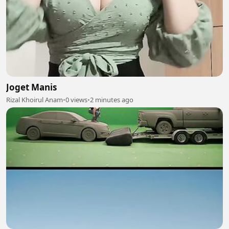
Joget Manis
Rizal Khoirul Anam
•
0 views
•
2 minutes ago