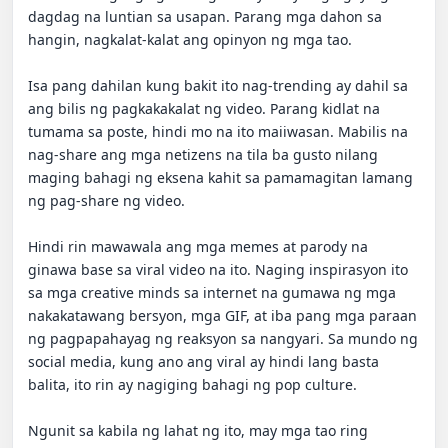
dagdag na luntian sa usapan. Parang mga dahon sa 
hangin, nagkalat-kalat ang opinyon ng mga tao.

Isa pang dahilan kung bakit ito nag-trending ay dahil sa 
ang bilis ng pagkakakalat ng video. Parang kidlat na 
tumama sa poste, hindi mo na ito maiiwasan. Mabilis na 
nag-share ang mga netizens na tila ba gusto nilang 
maging bahagi ng eksena kahit sa pamamagitan lamang 
ng pag-share ng video.

Hindi rin mawawala ang mga memes at parody na 
ginawa base sa viral video na ito. Naging inspirasyon ito 
sa mga creative minds sa internet na gumawa ng mga 
nakakatawang bersyon, mga GIF, at iba pang mga paraan 
ng pagpapahayag ng reaksyon sa nangyari. Sa mundo ng 
social media, kung ano ang viral ay hindi lang basta 
balita, ito rin ay nagiging bahagi ng pop culture.

Ngunit sa kabila ng lahat ng ito, may mga tao ring 