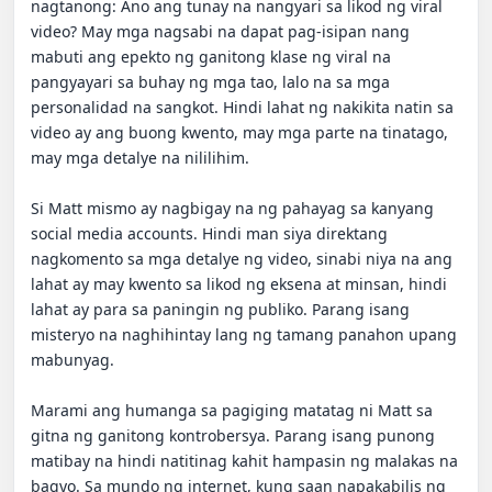
nagtanong: Ano ang tunay na nangyari sa likod ng viral 
video? May mga nagsabi na dapat pag-isipan nang 
mabuti ang epekto ng ganitong klase ng viral na 
pangyayari sa buhay ng mga tao, lalo na sa mga 
personalidad na sangkot. Hindi lahat ng nakikita natin sa 
video ay ang buong kwento, may mga parte na tinatago, 
may mga detalye na nililihim.

Si Matt mismo ay nagbigay na ng pahayag sa kanyang 
social media accounts. Hindi man siya direktang 
nagkomento sa mga detalye ng video, sinabi niya na ang 
lahat ay may kwento sa likod ng eksena at minsan, hindi 
lahat ay para sa paningin ng publiko. Parang isang 
misteryo na naghihintay lang ng tamang panahon upang 
mabunyag.

Marami ang humanga sa pagiging matatag ni Matt sa 
gitna ng ganitong kontrobersya. Parang isang punong 
matibay na hindi natitinag kahit hampasin ng malakas na 
bagyo. Sa mundo ng internet, kung saan napakabilis ng 