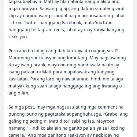
tagasubaybay ni Matt ay tila nabigla nang makita ang 
mga nangyari. Sa isang iglap, ang dating simpleng viral 
clip ay naging isang scandal na pinag-uusapan ng lahat
—from Twitter hanggang Facebook, mula YouTube 
hanggang Instagram reels, lahat ay may kanya-kanyang 
reaksyon.

Pero ano ba talaga ang dahilan kaya ito naging viral? 
Maraming spekulasyon ang lumutang. May nagsasabing 
ito ay isang prank, mayroon ding naniniwala na ito ay 
isang paraan ni Matt para mapalawak ang kanyang 
kasikatan. Parang laro ng ilaw at anino, hindi mo talaga 
matiyak kung saan talaga nanggagaling ang liwanag o 
ang dilim.

Sa mga post, may mga nagsusulat ng mga comment na 
punong-puno ng pagtataka at panghuhusga. “Grabe, ang 
galing ng acting ni Matt dito!” sabi ng isa. Mayroon 
namang “Hindi ko akalain na ganito pala siya sa likod ng 
camera.” Ang mga ganitong reaksyon ay nagbigay ng 