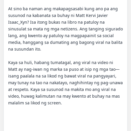
At sino ba naman ang makapagsasabi kung ano pa ang 
susunod na kabanata sa buhay ni Matt Kervi Javier 
Isaac_Xyn? Isa itong bukas na libro na patuloy na 
sinusulat sa mata ng mga netizens. Ang tanging sigurado 
lang, ang kwento ay patuloy na magpapainit sa social 
media, hanggang sa dumating ang bagong viral na balita 
na susundan ito.

Kaya sa huli, habang tumatagal, ang viral na video ni 
Matt ay nag-iwan ng marka sa puso at isip ng mga tao—
isang paalala na sa likod ng bawat viral na pangyayari, 
may tunay na tao na nakatayo, naghihintay ng pag-unawa 
at respeto. Kaya sa susunod na makita mo ang viral na 
video, huwag kalimutan na may kwento at buhay na mas 
malalim sa likod ng screen.
