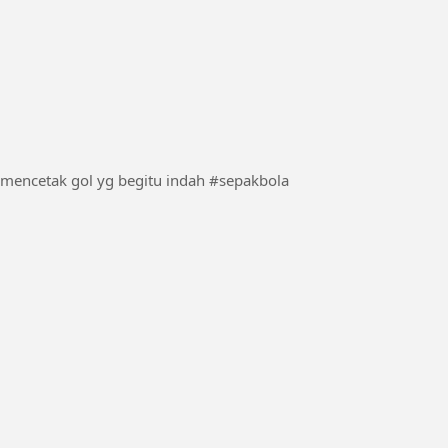
ronaldo membalas sindiran dari maradona dengan mencetak gol yg begitu indah #sepakbola