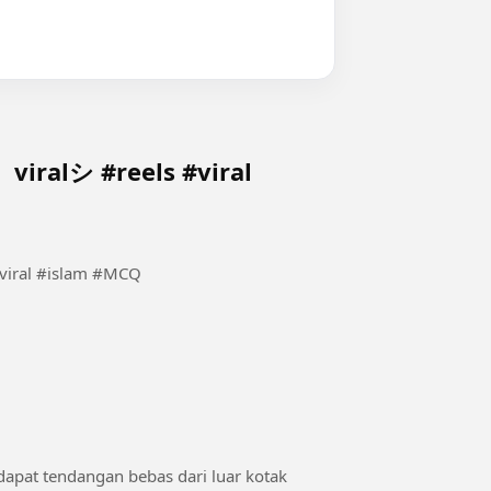
ypシ゚viralシ #reels #viral
s #viral #islam #MCQ
dapat tendangan bebas dari luar kotak