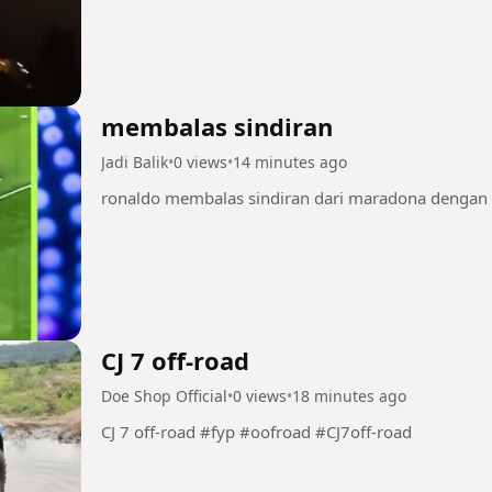
membalas sindiran
Jadi Balik
•
0 views
•
14 minutes ago
CJ 7 off-road
Doe Shop Official
•
0 views
•
18 minutes ago
CJ 7 off-road #fyp #oofroad #CJ7off-road