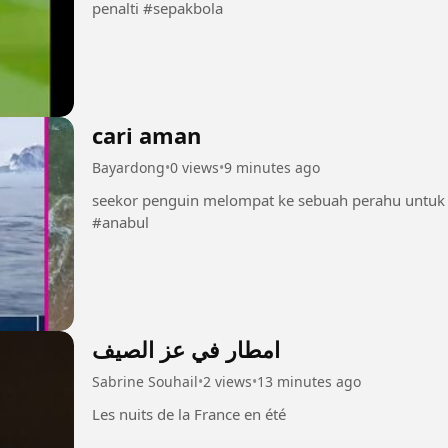
penalti #sepakbola
cari aman
Bayardong
•
0 views
•
9 minutes ago
seekor penguin melompat ke sebuah perahu untuk 
#anabul
امطار في عز الصيف
Sabrine Souhail
•
2 views
•
13 minutes ago
Les nuits de la France en été