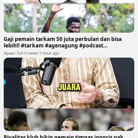
Gaji pemain tarkam 50 juta perbulan dan bisa
lebih!! #tarkam #agenagung #podcast
#sepakbola #fyp
Apaan Tuh
•
0 views
•
1 hour ago
Rivalitas klub bikin pemain timnas inggris gak