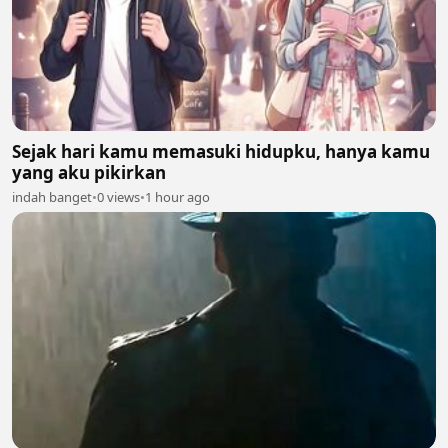
Sejak hari kamu memasuki hidupku, hanya kamu
yang aku pikirkan
indah banget
•
0 views
•
1 hour ago