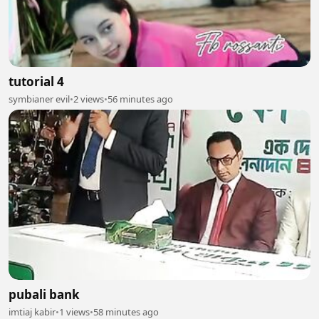
tutorial 4
symbianer evil
•
2 views
•
56 minutes ago
pubali bank
imtiaj kabir
•
1 views
•
58 minutes ago