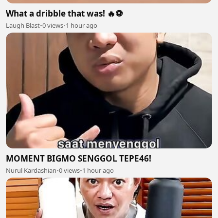
What a dribble that was! 🔥⚽
Laugh Blast
•
0 views
•
1 hour ago
MOMENT BIGMO SENGGOL TEPE46!
Nurul Kardashian
•
0 views
•
1 hour ago