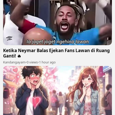
Ketika Neymar Balas Ejekan Fans Lawan di Ruang
Ganti! 🔥
Kandangayam
•
0 views
•
1 hour ago