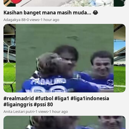
Kasihan banget mana masih muda... 😂
Adagakya 88
•
0 views
•
1 hour ago
#realmadrid #futbol #liga1 #liga1indonesia
#ligainggris #pssi 80
Anita Lestari putri
•
1 views
•
1 hour ago