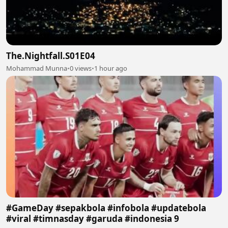
The.Nightfall.S01E04
Mohammad Munna
•
0 views
•
1 hour ago
#GameDay #sepakbola #infobola #updatebola
#viral #timnasday #garuda #indonesia 9