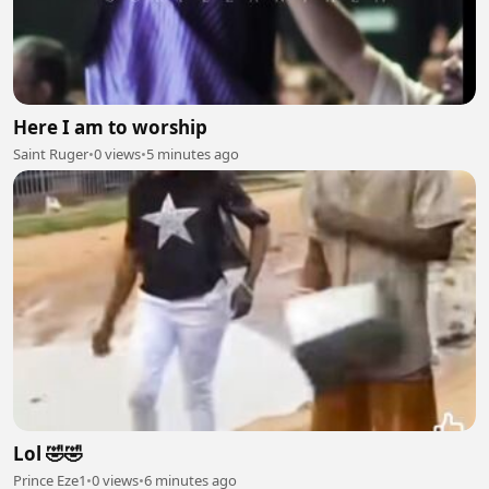
Here I am to worship
Saint Ruger
•
0 views
•
5 minutes ago
Lol 🤣🤣
Prince Eze1
•
0 views
•
6 minutes ago