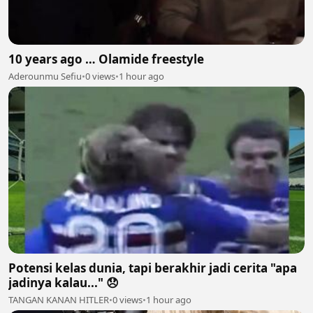
10 years ago … Olamide freestyle
Aderounmu Sefiu
•
0 views
•
1 hour ago
Potensi kelas dunia, tapi berakhir jadi cerita "apa
jadinya kalau..." 😞
TANGAN KANAN HITLER
•
0 views
•
1 hour ago