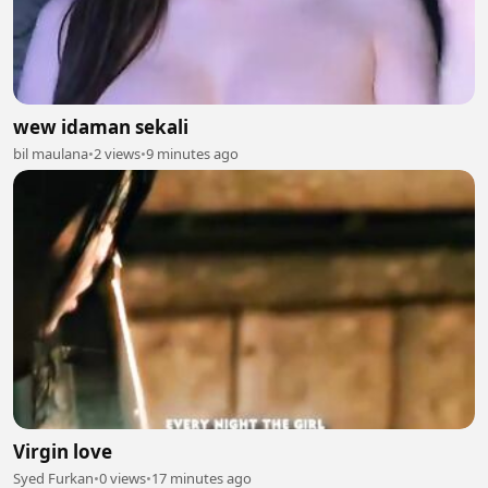
wew idaman sekali
bil maulana
•
2 views
•
9 minutes ago
Virgin love
Syed Furkan
•
0 views
•
17 minutes ago