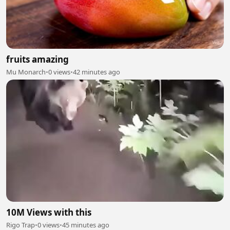
fruits amazing
Mu Monarch
•
0 views
•
42 minutes ago
10M Views with this
Rigo Trap
•
0 views
•
45 minutes ago