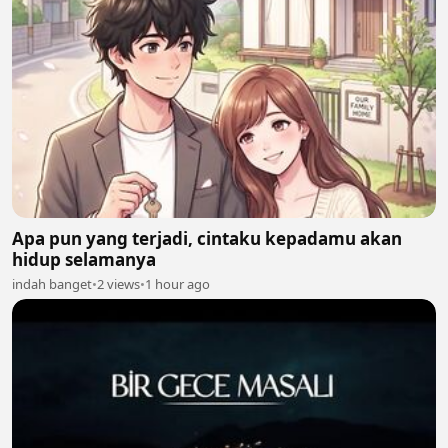
Apa pun yang terjadi, cintaku kepadamu akan
hidup selamanya
indah banget
•
2 views
•
1 hour ago