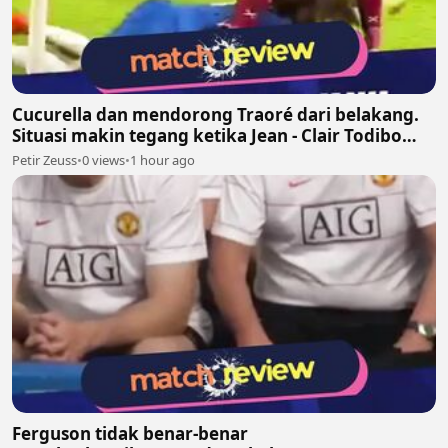
Cucurella dan mendorong Traoré dari belakang.
Situasi makin tegang ketika Jean - Clair Todibo
ikut terlibat dan memegang leher João Pedro
Petir Zeuss
•
0 views
•
1 hour ago
Ferguson tidak benar-benar