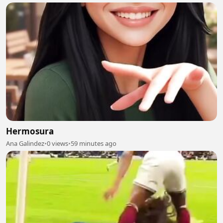
Hermosura
Ana Galindez
•
0 views
•
59 minutes ago