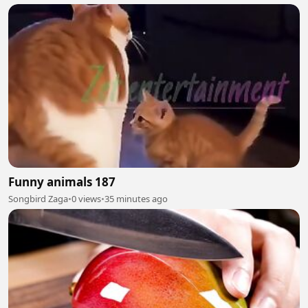
Funny animals 187
Songbird Zaga
•
0 views
•
35 minutes ago