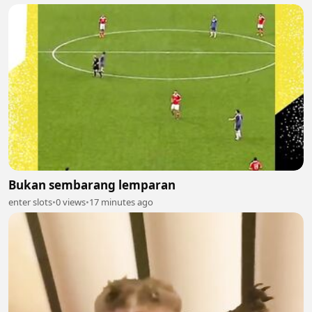
Bukan sembarang lemparan
enter slots
•
0 views
•
17 minutes ago