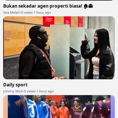
Bukan sekadar agen properti biasa! 🏠👻
Gea Melati
•
0 views
•
1 hour ago
Daily sport
Johnny Wick
•
0 views
•
1 hour ago