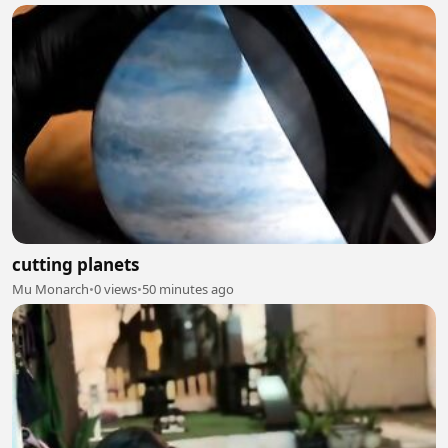
cutting planets
Mu Monarch
•
0 views
•
50 minutes ago