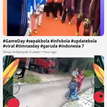
#GameDay #sepakbola #infobola #updatebola
#viral #timnasday #garuda #indonesia 7
Dimas Ardiansyah
•
0 views
•
1 hour ago