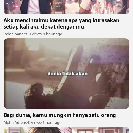
Aku mencintaimu karena apa yang kurasakan
setiap kali aku dekat denganmu
indah banget
•
0 views
•
1 hour ago
Bagi dunia, kamu mungkin hanya satu orang
Alpha Adreas
•
0 views
•
1 hour ago