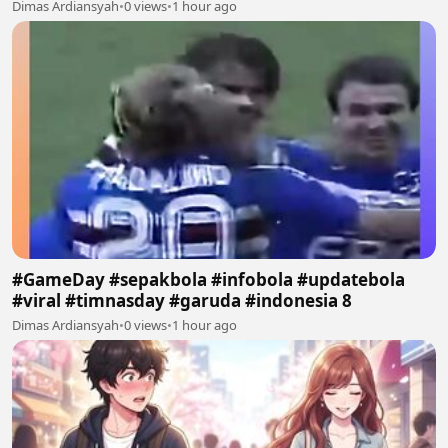
Dimas Ardiansyah
•
0 views
•
1 hour ago
#GameDay #sepakbola #infobola #updatebola
#viral #timnasday #garuda #indonesia 8
Dimas Ardiansyah
•
0 views
•
1 hour ago