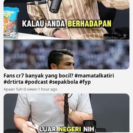
Fans cr7 banyak yang bocil? #mamatalkatiri
#drtirta #podcast #sepakbola #fyp
Apaan Tuh
•
0 views
•
1 hour ago