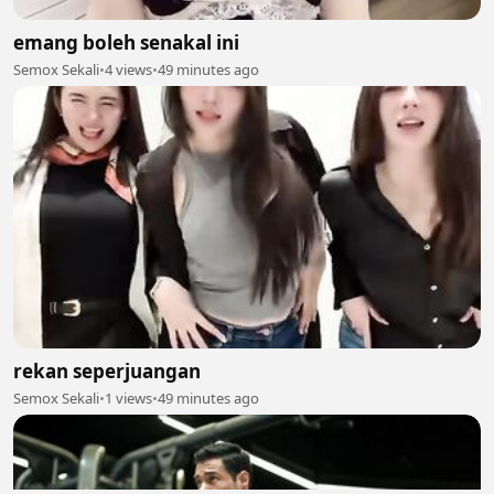
emang boleh senakal ini
Semox Sekali
•
4 views
•
49 minutes ago
rekan seperjuangan
Semox Sekali
•
1 views
•
49 minutes ago