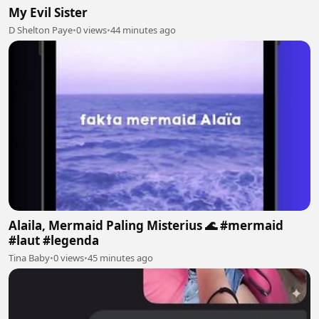
My Evil Sister
D Shelton Paye
•
0 views
•
44 minutes ago
Alaila, Mermaid Paling Misterius 🌊 #mermaid
#laut #legenda
Tina Baby
•
0 views
•
45 minutes ago