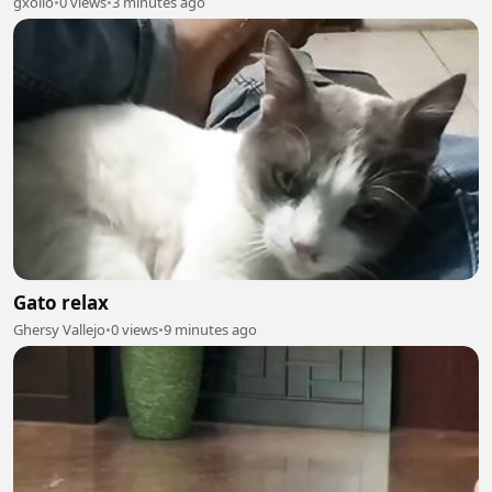
gxolio
•
0 views
•
3 minutes ago
Gato relax
Ghersy Vallejo
•
0 views
•
9 minutes ago