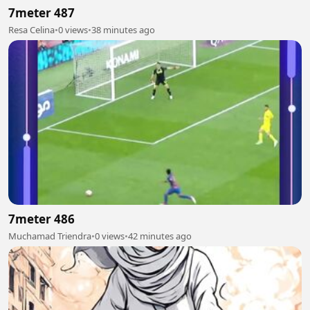
7meter 487
Resa Celina
•
0 views
•
38 minutes ago
7meter 486
Muchamad Triendra
•
0 views
•
42 minutes ago