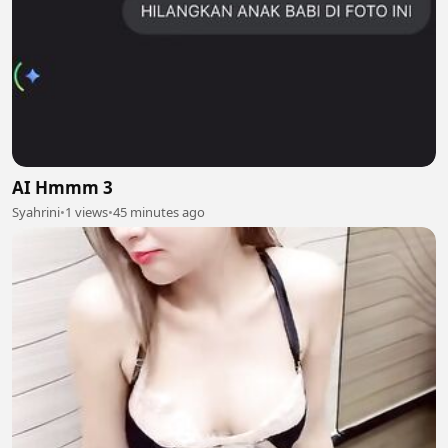
AI Hmmm 3
Syahrini
•
1 views
•
45 minutes ago