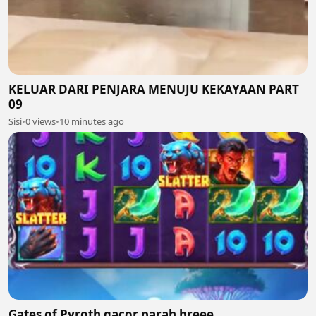
KELUAR DARI PENJARA MENUJU KEKAYAAN PART
09
Sisi
•
0 views
•
10 minutes ago
Gates of Pyroth gacor parah breee