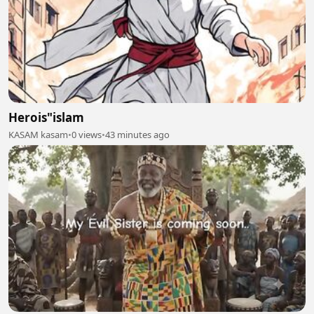
Herois"islam
KASAM kasam
•
0 views
•
43 minutes ago