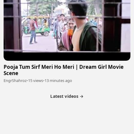
Pooja Tum Sirf Meri Ho Meri | Dream Girl Movie
Scene
EngrShahroz
•
15 views
•
13 minutes ago
Latest videos →