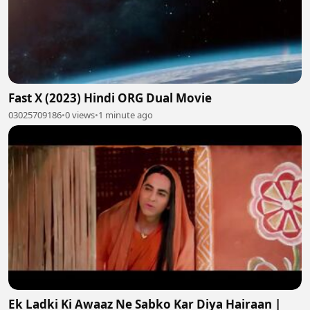
Fast X (2023) Hindi ORG Dual Movie
03025709186
•
0 views
•
1 minute ago
Ek Ladki Ki Awaaz Ne Sabko Kar Diya Hairaan |