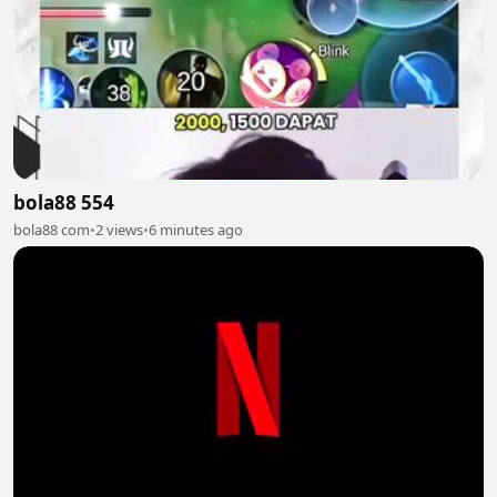
bola88 554
bola88 com
•
2 views
•
6 minutes ago