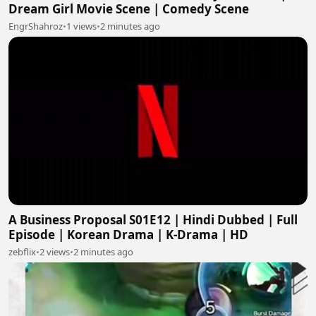
Dream Girl Movie Scene | Comedy Scene
EngrShahroz
•
1 views
•
2 minutes ago
A Business Proposal S01E12 | Hindi Dubbed | Full
Episode | Korean Drama | K-Drama | HD
zebflix
•
2 views
•
2 minutes ago