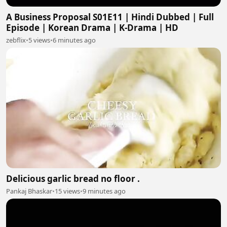
A Business Proposal S01E11 | Hindi Dubbed | Full
Episode | Korean Drama | K-Drama | HD
zebflix
•
5 views
•
6 minutes ago
Delicious garlic bread no floor .
Pankaj Bhaskar
•
15 views
•
9 minutes ago