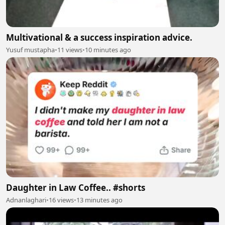
Multivational & a success inspiration advice.
Yusuf mustapha
•
11 views
•
10 minutes ago
Daughter in Law Coffee.. #shorts
Adnanlaghari
•
16 views
•
13 minutes ago