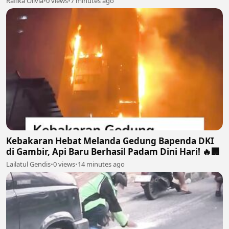
Rafika Olivia
•
0 views
•
7 minutes ago
Kebakaran Hebat Melanda Gedung Bapenda DKI
di Gambir, Api Baru Berhasil Padam Dini Hari! 🔥🏢
Lailatul Gendis
•
0 views
•
14 minutes ago