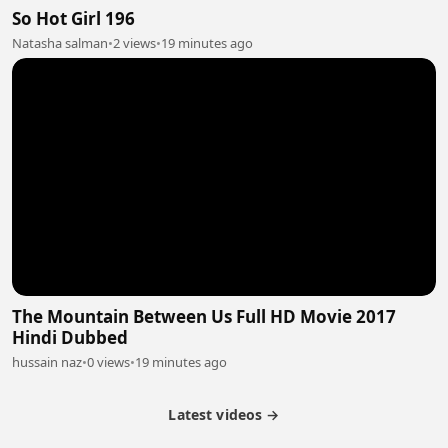
So Hot Girl 196
Natasha salman
•
2 views
•
19 minutes ago
The Mountain Between Us Full HD Movie 2017
Hindi Dubbed
hussain naz
•
0 views
•
19 minutes ago
Latest videos →