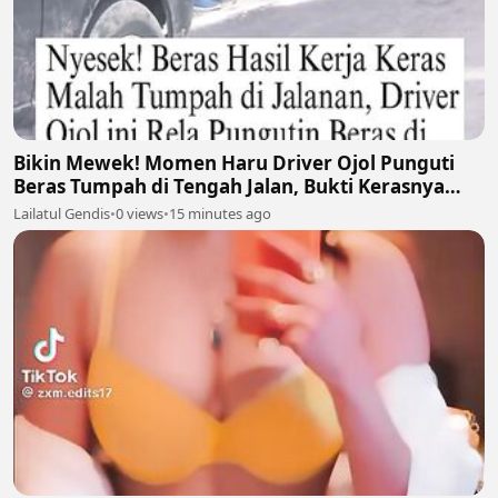
Bikin Mewek! Momen Haru Driver Ojol Punguti
Beras Tumpah di Tengah Jalan, Bukti Kerasnya
Perjuangan Cari Nafkah 🥺🍚
Lailatul Gendis
•
0 views
•
15 minutes ago