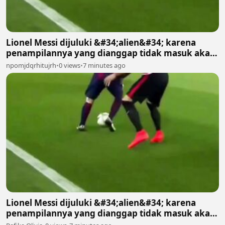
Lionel Messi dijuluki &#34;alien&#34; karena
penampilannya yang dianggap tidak masuk akal
bagi manusia biasa 2
npomjdqrhitujrh
•
0 views
•
7 minutes ago
Lionel Messi dijuluki &#34;alien&#34; karena
penampilannya yang dianggap tidak masuk akal
bagi manusia biasa