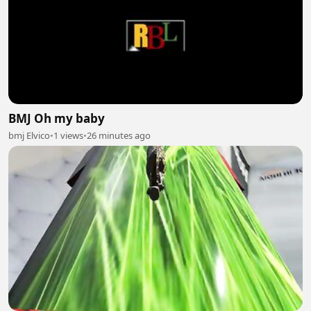
BMJ Oh my baby
bmj Elvico
•
1 views
•
26 minutes ago