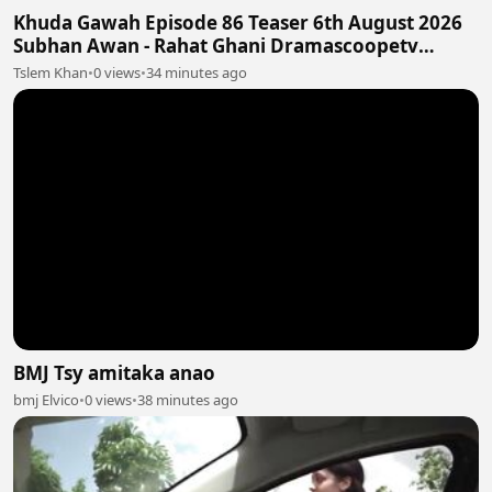
Khuda Gawah Episode 86 Teaser 6th August 2026
Subhan Awan - Rahat Ghani Dramascoopetv
#khudagawah
Tslem Khan
•
0 views
•
34 minutes ago
BMJ Tsy amitaka anao
bmj Elvico
•
0 views
•
38 minutes ago