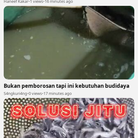
Haneef Kakar
•
1 views
•
16 minutes ago
Bukan pemborosan tapi ini kebutuhan budidaya
S4ngkuri4ng
•
0 views
•
17 minutes ago