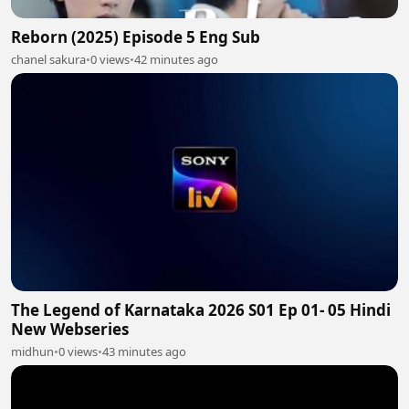
Reborn (2025) Episode 5 Eng Sub
chanel sakura
•
0 views
•
42 minutes ago
The Legend of Karnataka 2026 S01 Ep 01- 05 Hindi
New Webseries
midhun
•
0 views
•
43 minutes ago