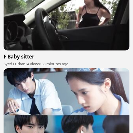
F Baby sitter
Syed Furkan
•
4 views
•
38 minutes ago