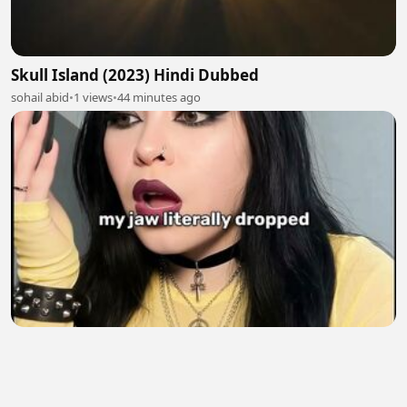
Skull Island (2023) Hindi Dubbed
sohail abid
•
1 views
•
44 minutes ago
making internet money using ai influencers
Huti
•
0 views
•
49 minutes ago