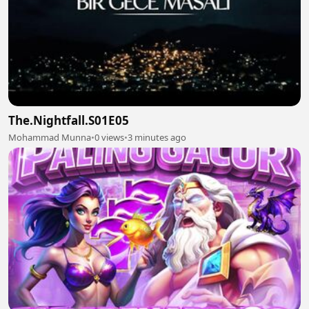
The.Nightfall.S01E05
Mohammad Munna
•
0 views
•
3 minutes ago