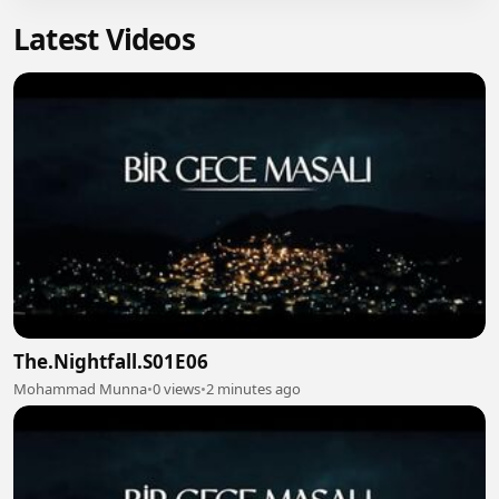
Latest Videos
The.Nightfall.S01E06
Mohammad Munna
•
0 views
•
2 minutes ago