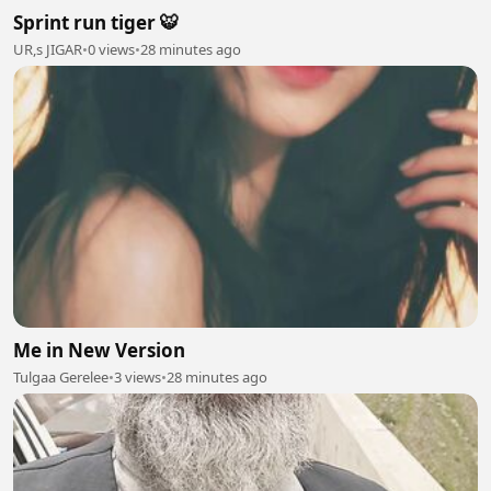
Sprint run tiger 🐯
UR,s JIGAR
•
0 views
•
28 minutes ago
Me in New Version
Tulgaa Gerelee
•
3 views
•
28 minutes ago