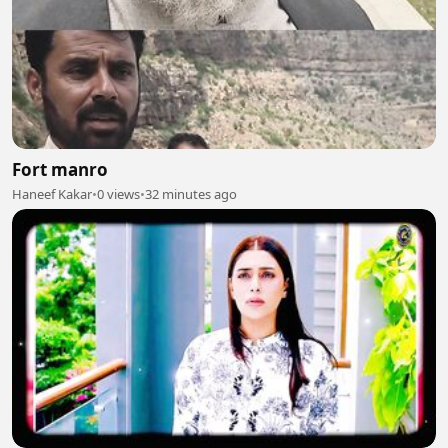
Fort manro
Haneef Kakar
•
0 views
•
32 minutes ago