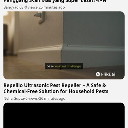
Panggang Ikan Mas yang Super Lezat! 🐟🔥
Bangyadi63
•
0 views
•
25 minutes ago
Repellio Ultrasonic Pest Repeller – A Safe &
Chemical-Free Solution for Household Pests
Neha Gupta
•
0 views
•
26 minutes ago