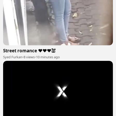
Street romance ❤️❤️❤️💒
Syed Furkan
•
8 views
•
10 minutes ago