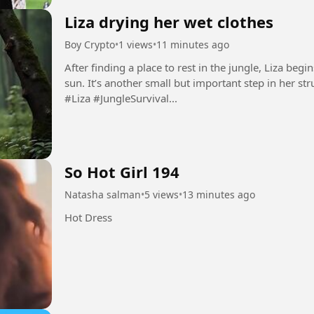
Liza drying her wet clothes
Boy Crypto
•
1 views
•
11 minutes ago
After finding a place to rest in the jungle, Liza be
sun. It’s another small but important step in her str
#Liza #JungleSurvival...
So Hot Girl 194
Natasha salman
•
5 views
•
13 minutes ago
Hot Dress