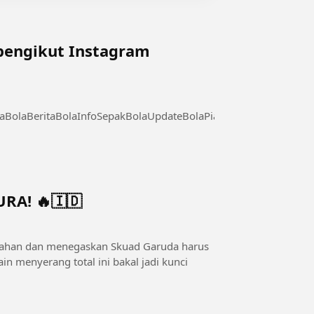
 pengikut Instagram
BolaBeritaBolaInfoSepakBolaUpdateBolaPialaDunia
A! 🔥🇮🇩
rtahan dan menegaskan Skuad Garuda harus
n menyerang total ini bakal jadi kunci