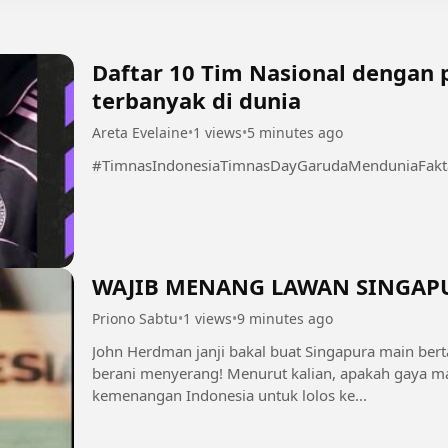
Daftar 10 Tim Nasional dengan
terbanyak di dunia
Areta Evelaine
•
1 views
•
5 minutes ago
#TimnasIndonesiaTimnasDayGarudaMenduniaFakta
WAJIB MENANG LAWAN SINGAPUR
Priono Sabtu
•
1 views
•
9 minutes ago
John Herdman janji bakal buat Singapura main be
berani menyerang! Menurut kalian, apakah gaya mai
kemenangan Indonesia untuk lolos ke...