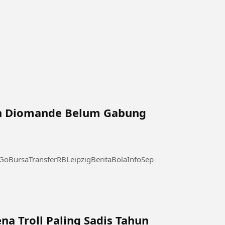
n Diomande Belum Gabung
BursaTransferRBLeipzigBeritaBolaInfoSepakBola
na Troll Paling Sadis Tahun