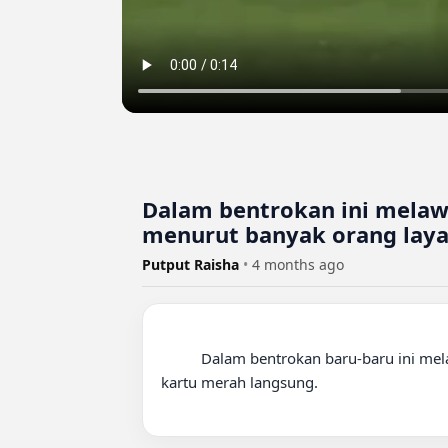
Dalam bentrokan ini melaw
menurut banyak orang laya
Putput Raisha
•
4 months ago
          Dalam bentrokan baru-baru ini melawan Atlético Madrid, Gerard Martin melakukan tekel keras yang menurut banyak orang layak diganjar 
kartu merah langsung.
