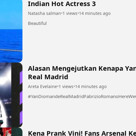
Indian Hot Actress 3
Natasha salman
•
1 views
•
14 minutes ago
Beautiful
Alasan Mengejutkan Kenapa Ya
Real Madrid
Areta Evelaine
•
1 views
•
14 minutes ago
#YanDiomandeRealMadridFabrizioRomanoHereWeGo
Kena Prank Vini! Fans Arsenal Ke