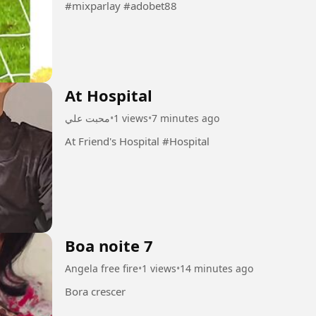
#mixparlay #adobet88
At Hospital
محبت علي
•
1 views
•
7 minutes ago
At Friend's Hospital #Hospital
Boa noite 7
Angela free fire
•
1 views
•
14 minutes ago
Bora crescer