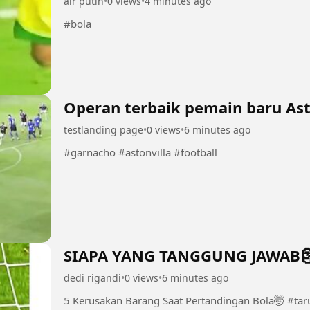
air putih
•
0 views
•
4 minutes ago
#bola
Operan terbaik pemain baru Ast
testlanding page
•
0 views
•
6 minutes ago
#garnacho #astonvilla #football
SIAPA YANG TANGGUNG JAWAB
dedi rigandi
•
0 views
•
6 minutes ago
5 Kerusakan Barang Saat Pertandingan Bola🤯 #taruhanjudibola #taruhanbola #sbobet