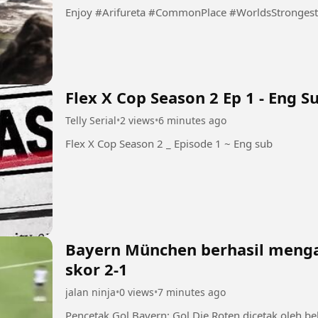
Enjoy #Arifureta #CommonPlace #WorldsStrong
Flex X Cop Season 2 Ep 1 - Eng S
Telly Serial
•
2 views
•
6 minutes ago
Flex X Cop Season 2 _ Episode 1 ~ Eng sub
Bayern München berhasil mengalahkan Aston V
skor 2-1
jalan ninja
•
0 views
•
7 minutes ago
Pencetak Gol Bayern: Gol Die Roten dicetak oleh b