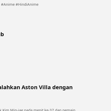
est #Anime #HindiAnime
ub
illa dengan
ek Kim Min-jae pada menit ke-37 dan pemain