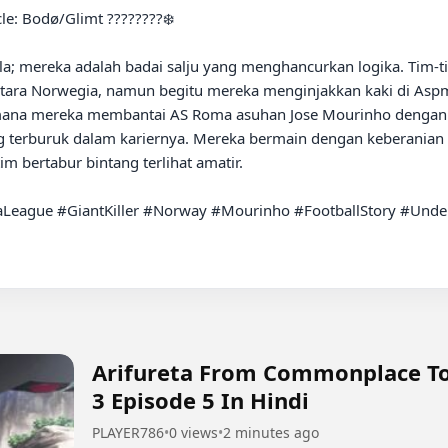
a; mereka adalah badai salju yang menghancurkan logika. Tim-
i utara Norwegia, namun begitu mereka menginjakkan kaki di As
imana mereka membantai AS Roma asuhan Jose Mourinho dengan sk
 terburuk dalam kariernya. Mereka bermain dengan keberanian lu
m bertabur bintang terlihat amatir.

League #GiantKiller #Norway #Mourinho #FootballStory #Unde
Arifureta From Commonplace To
3 Episode 5 In Hindi
PLAYER786
•
0 views
•
2 minutes ago