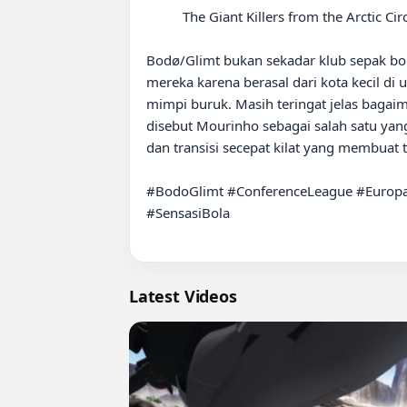
          The Giant Killers from the Arctic Circle: Bodø/Glimt ????????❄️

Bodø/Glimt bukan sekadar klub sepak bol
mereka karena berasal dari kota kecil d
mimpi buruk. Masih teringat jelas baga
disebut Mourinho sebagai salah satu yang
dan transisi secepat kilat yang membuat ti
#BodoGlimt #ConferenceLeague #Europa
#SensasiBola

Latest Videos