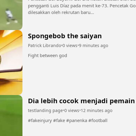
pengganti Luis Díaz pada menit ke-73. Pencetak Gol 
dilesakkan oleh rekrutan baru...
Spongebob the saiyan
Patrick Librando
•
0 views
•
9 minutes ago
Fight between god
Dia lebih cocok menjadi pemain
testlanding page
•
0 views
•
12 minutes ago
#fakeinjury #fake #panenka #football