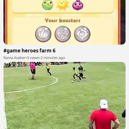
#game heroes farm 6
Rania Asaker
•
0 views
•
2 minutes ago