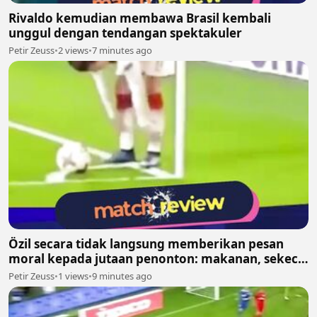
Rivaldo kemudian membawa Brasil kembali
unggul dengan tendangan spektakuler
Petir Zeuss
•
2 views
•
7 minutes ago
Özil secara tidak langsung memberikan pesan
moral kepada jutaan penonton: makanan, sekecil
apa pun, layak dihargai
Petir Zeuss
•
1 views
•
9 minutes ago