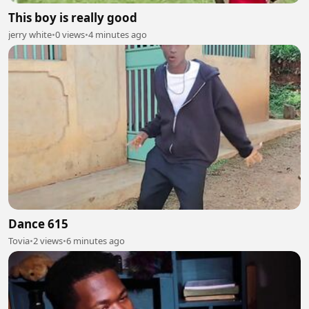
This boy is really good
jerry white
•
0 views
•
4 minutes ago
Dance 615
Tovia
•
2 views
•
6 minutes ago