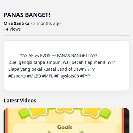
PANAS BANGET!
Mira Santika
•
3 months ago
14
Views
          ???? AE vs EVOS — PANAS BANGET! ????

Duel gengsi tanpa ampun, war pecah tiap menit! ????

Siapa yang bakal kuasai Land of Dawn? ????

#Esports #MLBB #MPL #Playslots88 #FYP

Latest Videos