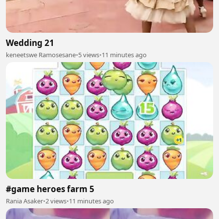
Wedding 21
keneetswe Ramosesane
•
5 views
•
11 minutes ago
#game heroes farm 5
Rania Asaker
•
2 views
•
11 minutes ago