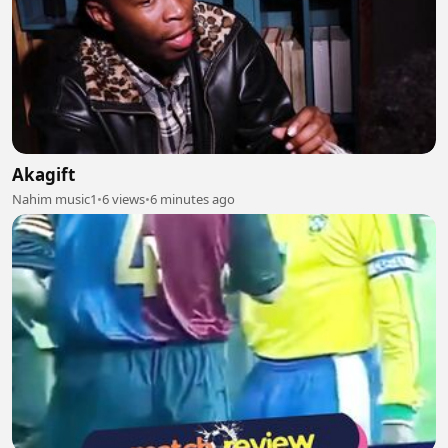
Akagift
Nahim music1
•
6 views
•
6 minutes ago