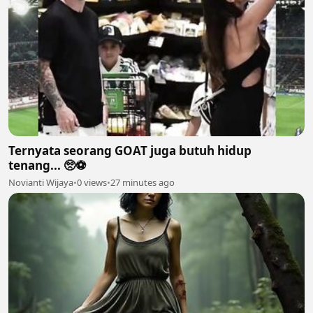
Ternyata seorang GOAT juga butuh hidup
tenang... 🥺⚽
Novianti Wijaya
•
0 views
•
27 minutes ago