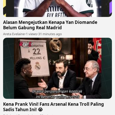
Alasan Mengejutkan Kenapa Yan Diomande
Belum Gabung Real Madrid
Areta Evelaine
•
1 views
•
31 minutes ago
Kena Prank Vini! Fans Arsenal Kena Troll Paling
Sadis Tahun Ini! 😭