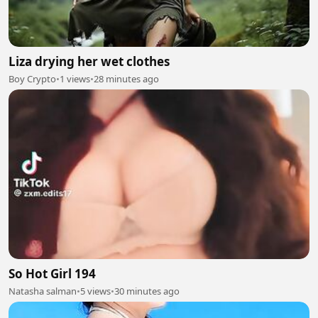
Liza drying her wet clothes
Boy Crypto
•
1 views
•
28 minutes ago
So Hot Girl 194
Natasha salman
•
5 views
•
30 minutes ago