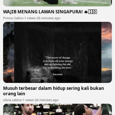
WAJIB MENANG LAWAN SINGAPURA! 🔥🇮🇩
Priono Sabtu
•
1 views
•
26 minutes ago
Musuh terbesar dalam hidup sering kali bukan
orang lain
olivia calista
•
1 views
•
26 minutes ago