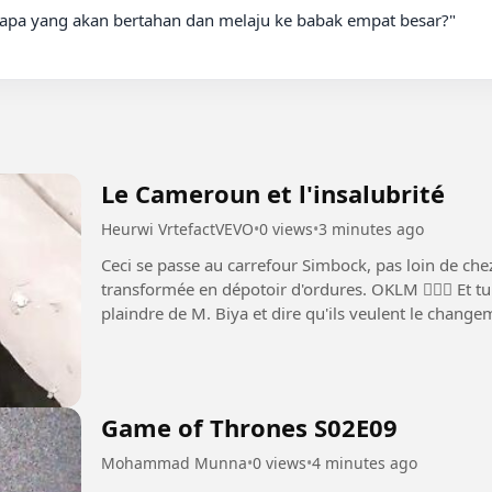
Le Cameroun et l'insalubrité
Heurwi VrtefactVEVO
•
0 views
•
3 minutes ago
Ceci se passe au carrefour Simbock, pas loin de che
transformée en dépotoir d'ordures. OKLM 🤦🏾‍♂️ Et tu entendras tous ceux qui font cela se
plaindre de M. Biya et dire qu'ils veulent le changement, le déve
plus...
Game of Thrones S02E09
Mohammad Munna
•
0 views
•
4 minutes ago