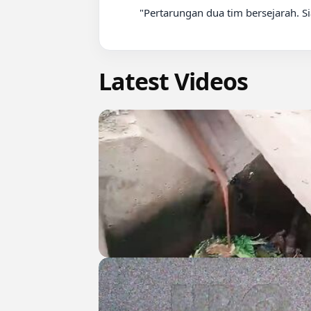
          "Pertarungan dua tim bersejarah. Siapa yang akan bertahan dan melaju ke babak empat besar?"

Latest Videos