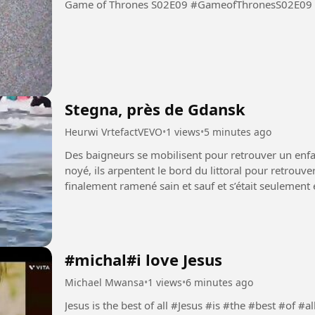
Game of Thrones S02E09 #GameofThronesS02E09
Stegna, près de Gdansk
Heurwi VrtefactVEVO
•
1 views
•
5 minutes ago
Des baigneurs se mobilisent pour retrouver un enfa
noyé, ils arpentent le bord du littoral pour retrouve
finalement ramené sain et sauf et s’était seulement éloign
#baignade...
#michal#i love Jesus
Michael Mwansa
•
1 views
•
6 minutes ago
Jesus is the best of all #Jesus #is #the #best #of #al