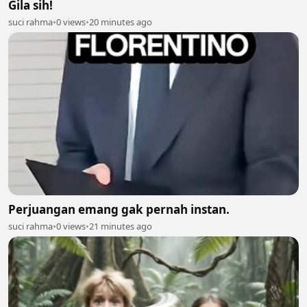
Gila sih!
suci rahma
•
0 views
•
20 minutes ago
Perjuangan emang gak pernah instan.
suci rahma
•
0 views
•
21 minutes ago