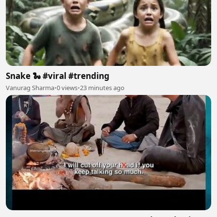
Snake 🐍 #viral #trending
Vanurag Sharma
•
0 views
•
23 minutes ago