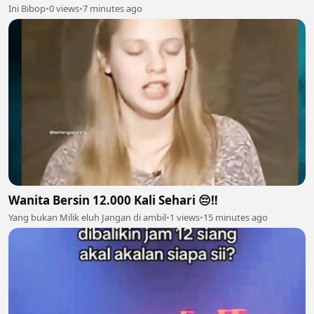
Ini Bibop
•
0 views
•
7 minutes ago
Wanita Bersin 12.000 Kali Sehari 😔‼️
Yang bukan Milik eluh Jangan di ambil
•
1 views
•
15 minutes ago