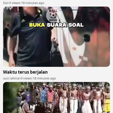
Sisi
•
0 views
•
18 minutes ago
Waktu terus berjalan
suci rahma
•
0 views
•
18 minutes ago