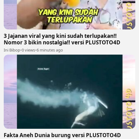
3 Jajanan viral yang kini sudah terlupakan!!
Nomor 3 bikin nostalgia!! versi PLUSTOTO4D
Ini Bibop
•
0 views
•
6 minutes ago
Fakta Aneh Dunia burung versi PLUSTOTO4D