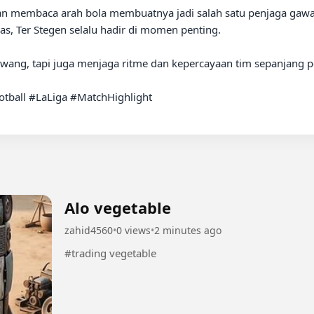
n membaca arah bola membuatnya jadi salah satu penjaga gawang p
s, Ter Stegen selalu hadir di momen penting.

g, tapi juga menjaga ritme dan kepercayaan tim sepanjang pe
tball #LaLiga #MatchHighlight

Alo vegetable
zahid4560
•
0 views
•
2 minutes ago
#trading vegetable