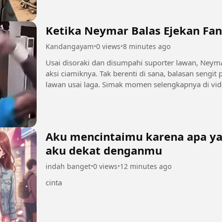
Ketika Neymar Balas Ejekan Fan
Kandangayam
•
0 views
•
8 minutes ago
Usai disoraki dan disumpahi suporter lawan, Ney
aksi ciamiknya. Tak berenti di sana, balasan sengit
lawan usai laga. Simak momen selengkapnya di vide
Aku mencintaimu karena apa yan
aku dekat denganmu
indah banget
•
0 views
•
12 minutes ago
cinta