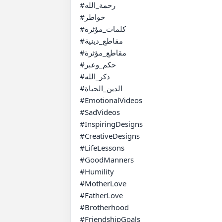
#رحمة_الله

#خواطر

#كلمات_مؤثرة

#مقاطع_دينية

#مقاطع_مؤثرة

#حكم_وعبر

#ذكر_الله

#الدين_الحياة

#EmotionalVideos

#SadVideos

#InspiringDesigns

#CreativeDesigns

#LifeLessons

#GoodManners

#Humility

#MotherLove

#FatherLove

#Brotherhood

#FriendshipGoals
