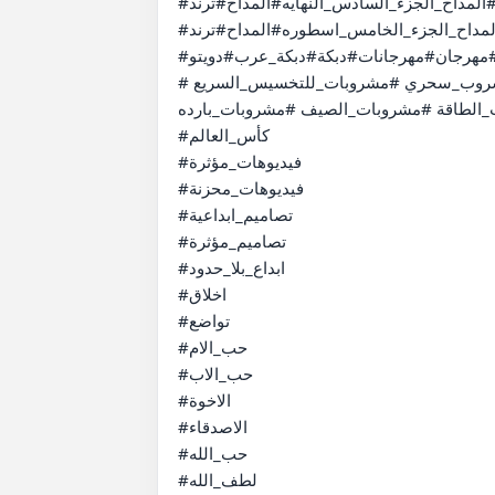
#الوحش#رامز2026#رامز #اندومي##اكسبلو#المداح_الجزء_السادس_النهايه#المداح#ترند#shortvideo#shorts#short

#قبض #الجديد #اندومي#إندومي#اكسبلور#المداح_الجزء_الخامس_اسطوره#المداح#ترند#shortvideo#shorts#short 
#طرب#اغاني#اغنية#شعبي#مهرجان#مهرجانات#دبكة#دبكة_عرب#دويتو#subscribe#shorts#short#shortvideo#music

#مشروبات_ساخنة#مشروبات_لازاله_الكرش #مشروبات_منعشه_للصيف #مشروب_ساخن #مشروب_سحري #مشروبات_للتخسيس_السريع 
لطاقة #مشروبات_الصيف #مشروبات_بارده 
#كأس_العالم 

#فيديوهات_مؤثرة

#فيديوهات_محزنة

#تصاميم_ابداعية

#تصاميم_مؤثرة

#ابداع_بلا_حدود

#اخلاق

#تواضع

#حب_الام

#حب_الاب

#الاخوة

#الاصدقاء

#حب_الله

#لطف_الله
