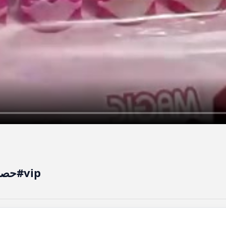
#حصري #حيوانات #قط#قطة#قطط#vip