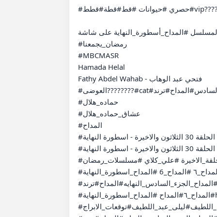
#حصري #حيوانات #قط#قطة#قطط#vip????#ضحك#cat#رامز#دجاجة#اندومي#إندومي #المداح#ترند#shortvido#shorts#short

سلسل #المداح_أسطورة_النهاية على شاشة MBC مصر ???? 
#رمضان_يجمعنا 

#MBCMASR 

Hamada Helal 

Fathy Abdel Wahab - فتحي عبد الوهاب

#العوضى????????#cat#رامز2026#دجاجة#اندومي#إندومي#المداح_الجزء_السادس#المداح#ترند#shortvideo#shorts#short

#حماده_هلال

#عشاق_حماده_هلال

#المداح

#بشرة #بشرى سارة فى مسلسل المداح 6 الحلقة 30 الثلاثون والاخيرة - اسطورة النهاية

#الحلقة_الاخيرة مسلسل المداح 6 الحلقة 30 الثلاثون والاخيرة - اسطورة النهاية

#الحلقة_الاخيرة #علي_كلاي #مسلسلات_رمضان

#المداح_٦ #المداح_6 #المداح_اسطورة_النهاية #hamadahelal

#الوحش#رامز2026#رامز #اندومي##اكسبلو#المداح_الجزء_السادس_النهايه#المداح#ترند#shortvideo#shorts#shortvideo 

#المداح_٦#المداح #المداح_اسطورة_النهاية#hamadahelal#برومو#رامز_جلال#رامز2026#shorts#short#shortvideo

#توقعاتي#توقعات#اكسبلور#ليلي_عبد_اللطيف#ليلى_عبد_اللطيف#توقعات_الابراج#shorts#shortvideo#short#subsc
