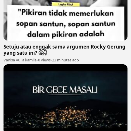
Setuju atau enggak sama argumen Rocky Gerung
yang satu ini? 🤔👇
Vanisa Aulia kamila
•
0 views
•
23 minutes ago