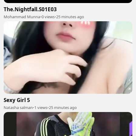
The.Nightfall.S01E03
Mohammad Munna
•
0 views
•
25 minutes ago
Sexy Girl 5
Natasha salman
•
1 views
•
25 minutes ago