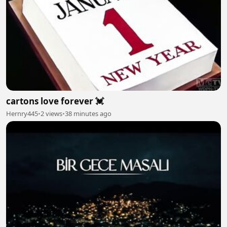
cartons love forever 💓
Hernry445
•
2 views
•
38 minutes ago