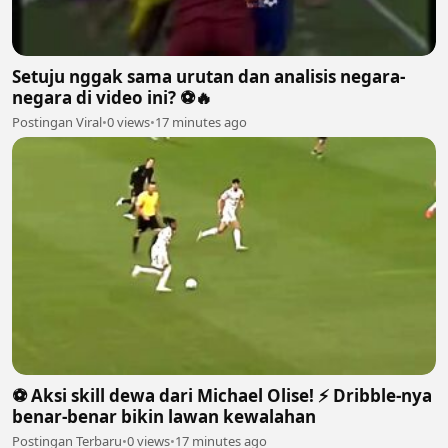
Setuju nggak sama urutan dan analisis negara-
negara di video ini? ⚽🔥
Postingan Viral
•
0 views
•
17 minutes ago
⚽️ Aksi skill dewa dari Michael Olise! ⚡️ Dribble-nya
benar-benar bikin lawan kewalahan
Postingan Terbaru
•
0 views
•
17 minutes ago