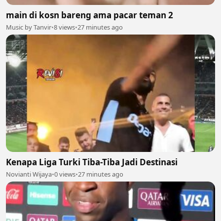
main di kosn bareng ama pacar teman 2
Music by Tanvir
•
8 views
•
27 minutes ago
Kenapa Liga Turki Tiba-Tiba Jadi Destinasi
Novianti Wijaya
•
0 views
•
27 minutes ago