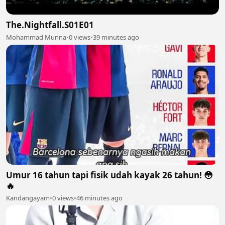
The.Nightfall.S01E01
Mohammad Munna
•
0 views
•
39 minutes ago
Umur 16 tahun tapi fisik udah kayak 26 tahun! 😳
🔥
Kandangayam
•
0 views
•
46 minutes ago