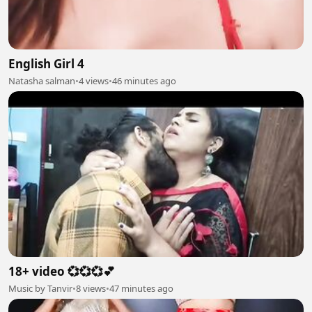
English Girl 4
Natasha salman
•
4 views
•
46 minutes ago
18+ video 💞💞💞💕
Music by Tanvir
•
8 views
•
47 minutes ago