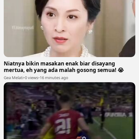
Niatnya bikin masakan enak biar disayang
mertua, eh yang ada malah gosong semua! 😭
Gea Melati
•
0 views
•
16 minutes ago