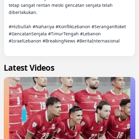
tetap sangat rentan meski gencatan senjata telah 
diberlakukan.

#Hizbullah #Nahariya #KonflikLebanon #SeranganRoket 
#GencatanSenjata #TimurTengah #Lebanon 
#IsraelLebanon #BreakingNews #BeritaInternasional

Latest Videos