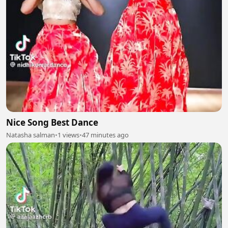
Nice Song Best Dance
Natasha salman
•
1 views
•
47 minutes ago