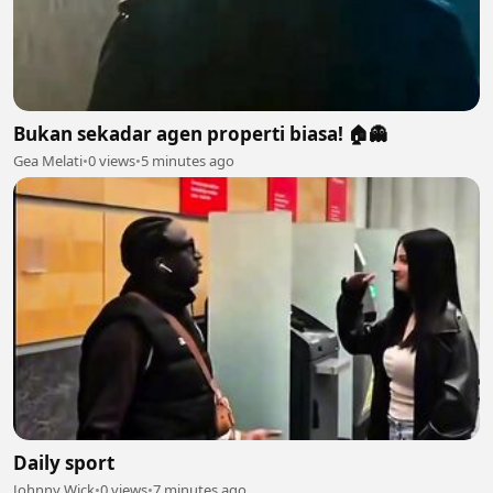
Bukan sekadar agen properti biasa! 🏠👻
Gea Melati
•
0 views
•
5 minutes ago
Daily sport
Johnny Wick
•
0 views
•
7 minutes ago