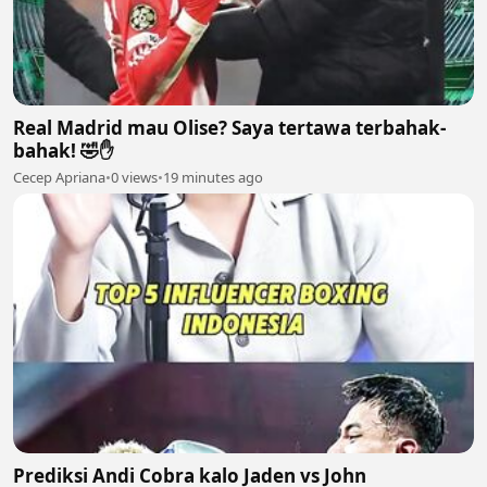
Real Madrid mau Olise? Saya tertawa terbahak-
bahak! 🤣✋
Cecep Apriana
•
0 views
•
19 minutes ago
Prediksi Andi Cobra kalo Jaden vs John