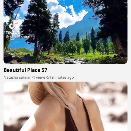
Beautiful Place 57
Natasha salman
•
1 views
•
51 minutes ago