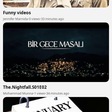
Funny videos
Jennifer Marnida
•
0 views
•
33 minutes ago
The.Nightfall.S01E02
Mohammad Munna
•
1 views
•
34 minutes ago