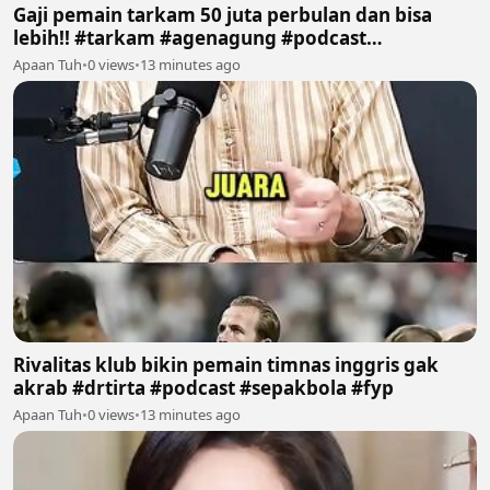
Gaji pemain tarkam 50 juta perbulan dan bisa
lebih!! #tarkam #agenagung #podcast
#sepakbola #fyp
Apaan Tuh
•
0 views
•
13 minutes ago
Rivalitas klub bikin pemain timnas inggris gak
akrab #drtirta #podcast #sepakbola #fyp
Apaan Tuh
•
0 views
•
13 minutes ago