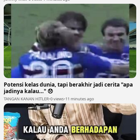
Potensi kelas dunia, tapi berakhir jadi cerita "apa
jadinya kalau..." 😞
TANGAN KANAN HITLER
•
0 views
•
11 minutes ago