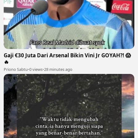
Gaji €30 Juta Dari Arsenal Bikin Vini Jr GOYAH?! 😱
🔥
Priono Sabtu
•
0 views
•
28 minutes ago