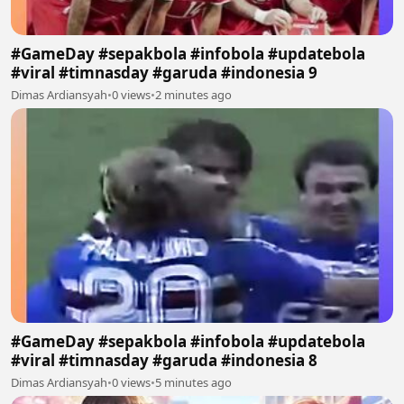
#GameDay #sepakbola #infobola #updatebola
#viral #timnasday #garuda #indonesia 9
Dimas Ardiansyah
•
0 views
•
2 minutes ago
#GameDay #sepakbola #infobola #updatebola
#viral #timnasday #garuda #indonesia 8
Dimas Ardiansyah
•
0 views
•
5 minutes ago