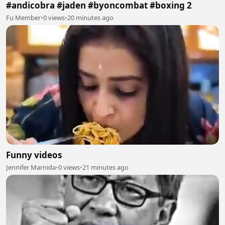
#andicobra #jaden #byoncombat #boxing 2
Fu Member
•
0 views
•
20 minutes ago
Funny videos
Jennifer Marnida
•
0 views
•
21 minutes ago