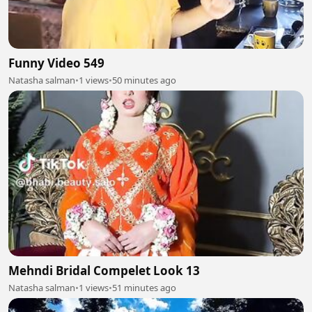
Funny Video 549
Natasha salman
•
1 views
•
50 minutes ago
Mehndi Bridal Compelet Look 13
Natasha salman
•
1 views
•
51 minutes ago