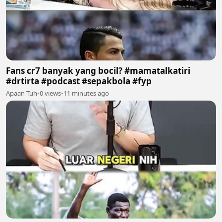
Fans cr7 banyak yang bocil? #mamatalkatiri
#drtirta #podcast #sepakbola #fyp
Apaan Tuh
•
0 views
•
11 minutes ago