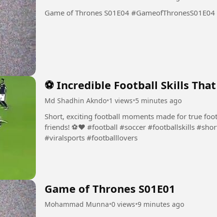
Game of Thrones S01E04 #GameofThronesS01E04
⚽ Incredible Football Skills Tha
Md Shadhin Akndo
•
1 views
•
5 minutes ago
Short, exciting football moments made for true foot
friends! ⚽❤️ #football #soccer #footballskills #shortfootballvideo #trendingfootball
#viralsports #footballlovers
Game of Thrones S01E01
Mohammad Munna
•
0 views
•
9 minutes ago