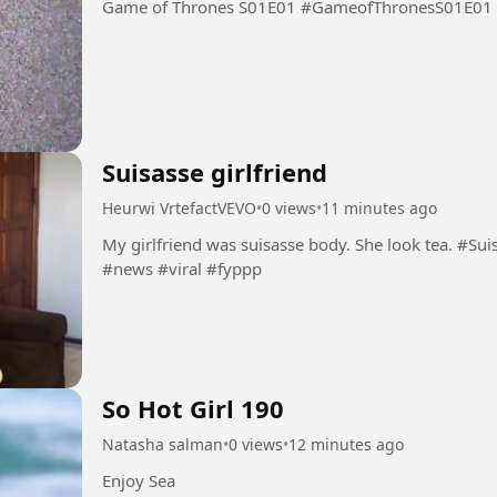
Game of Thrones S01E01 #GameofThronesS01E01
Suisasse girlfriend
Heurwi VrtefactVEVO
•
0 views
•
11 minutes ago
My girlfriend was suisasse body. She look tea. #Suisasse #girlfriend #beauty #ebony #shine
#news #viral #fyppp
So Hot Girl 190
Natasha salman
•
0 views
•
12 minutes ago
Enjoy Sea