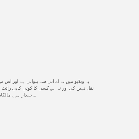
یہ ویڈیو میں نے اے ائی سے بنوائی ہے اور اس 
نقل نہیں کی اور نہ ہی کسی کا کوئی کاپی رائٹ است
حقدار ہوں مالکان بھی ہوں میری ویڈیو کو کوئی دوسرا اپلوڈ نہیں کر سکتا...