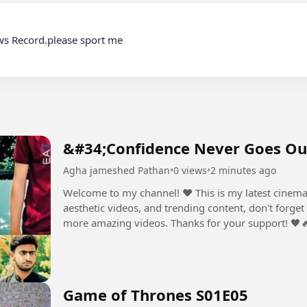
ews Record.please sport me

&#34;Confidence Never Goes Out
Agha jameshed Pathan
•
0 views
•
2 minutes ago
Welcome to my channel! ❤️ This is my latest cinematic
aesthetic videos, and trending content, don't forge
more amazing videos. Thanks for your support! 🖤🔥 #IsrarKhan #AttitudeE
#CinematicVideo...
Game of Thrones S01E05