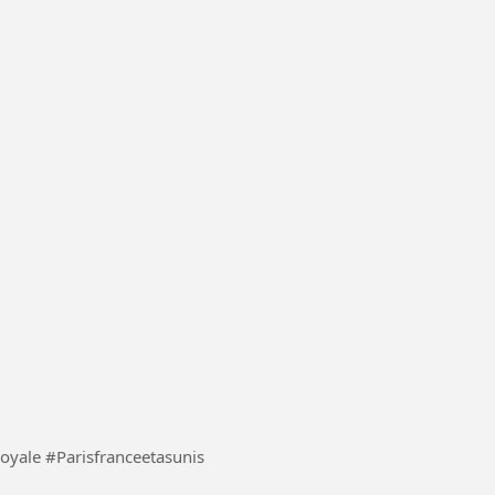
C'est le jeux experimenté comme je voix le bataille royale #Parisfranceetasunis