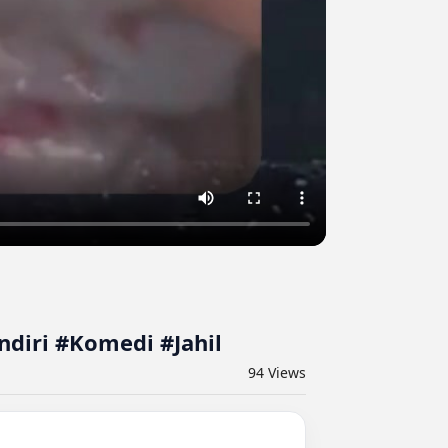
ndiri #Komedi #Jahil
94
Views