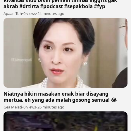
Rivalitas klub bikin pemain timnas inggris gak
akrab #drtirta #podcast #sepakbola #fyp
Apaan Tuh
•
0 views
•
24 minutes ago
Niatnya bikin masakan enak biar disayang
mertua, eh yang ada malah gosong semua! 😭
Gea Melati
•
0 views
•
26 minutes ago