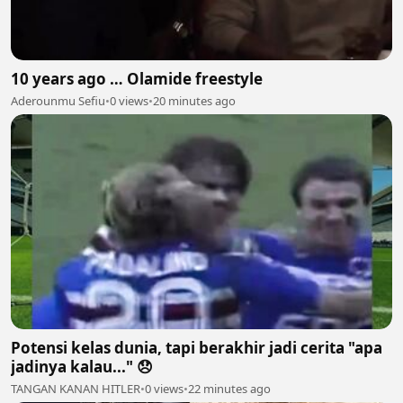
10 years ago … Olamide freestyle
Aderounmu Sefiu
•
0 views
•
20 minutes ago
Potensi kelas dunia, tapi berakhir jadi cerita "apa
jadinya kalau..." 😞
TANGAN KANAN HITLER
•
0 views
•
22 minutes ago