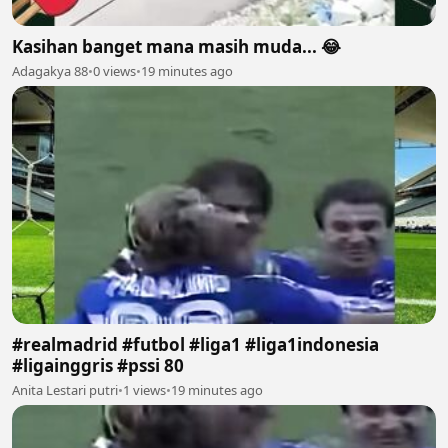
Kasihan banget mana masih muda... 😂
Adagakya 88
•
0 views
•
19 minutes ago
#realmadrid #futbol #liga1 #liga1indonesia
#ligainggris #pssi 80
Anita Lestari putri
•
1 views
•
19 minutes ago