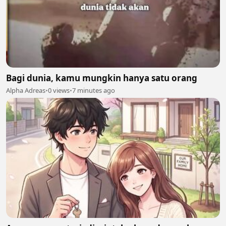
Bagi dunia, kamu mungkin hanya satu orang
Alpha Adreas
•
0 views
•
7 minutes ago