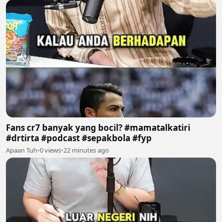
Fans cr7 banyak yang bocil? #mamatalkatiri
#drtirta #podcast #sepakbola #fyp
Apaan Tuh
•
0 views
•
22 minutes ago