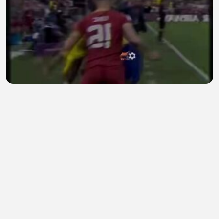
Setuju nggak sama urutan dan analisis negara-
negara di video ini? ⚽🔥
Postingan Viral
•
0 views
•
27 minutes ago