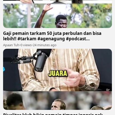
Gaji pemain tarkam 50 juta perbulan dan bisa
lebih!! #tarkam #agenagung #podcast
#sepakbola #fyp
Apaan Tuh
•
0 views
•
24 minutes ago